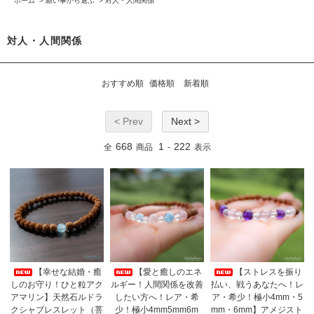
ホーム
>
願い事から選ぶ
>
対人・人間関係
対人・人間関係
おすすめ順
価格順
新着順
< Prev
Next >
668
1
222
全
商品
-
表示
【幸せな結婚・癒
【愛と癒しのエネ
【ストレスを振り
しのお守り！ひと粒アク
ルギー！人間関係を改善
払い、戦うあなたへ！レ
アマリン】天然石ルドラ
したい方へ！レア・希
ア・希少！極小4mm・5
クシャブレスレット（菩
少！極小4mm5mm6m
mm・6mm】アメジスト