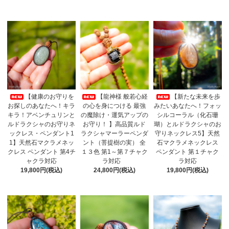
【健康のお守りを
【龍神様 般若心経
【新たな未来を歩
お探しのあなたへ！キラ
の心を身につける 最強
みたいあなたへ！フォッ
キラ！アベンチュリンと
の魔除け・運気アップの
シルコーラル（化石珊
ルドラクシャのお守りネ
お守り！ 】高品質ルド
瑚）とルドラクシャのお
ックレス・ペンダント1
ラクシャマーラーペンダ
守りネックレス5】天然
1】天然石マクラメネッ
ント（菩提樹の実） 全
石マクラメネックレス
クレス ペンダント 第4チ
１３色 第1～第７チャク
ペンダント 第１チャク
ャクラ対応
ラ対応
ラ対応
19,800円(税込)
24,800円(税込)
19,800円(税込)