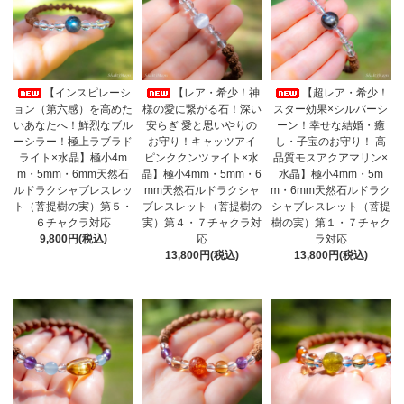
【インスピレーシ
【レア・希少！神
【超レア・希少！
ョン（第六感）を高めた
様の愛に繋がる石！深い
スター効果×シルバーシ
いあなたへ！鮮烈なブル
安らぎ 愛と思いやりの
ーン！幸せな結婚・癒
ーシラー！極上ラブラド
お守り！キャッツアイ
し・子宝のお守り！ 高
ライト×水晶】極小4m
ピンククンツァイト×水
品質モスアクアマリン×
m・5mm・6mm天然石
晶】極小4mm・5mm・6
水晶】極小4mm・5m
ルドラクシャブレスレッ
mm天然石ルドラクシャ
m・6mm天然石ルドラク
ト（菩提樹の実）第５・
ブレスレット（菩提樹の
シャブレスレット（菩提
６チャクラ対応
実）第４・７チャクラ対
樹の実）第１・７チャク
9,800円(税込)
応
ラ対応
13,800円(税込)
13,800円(税込)