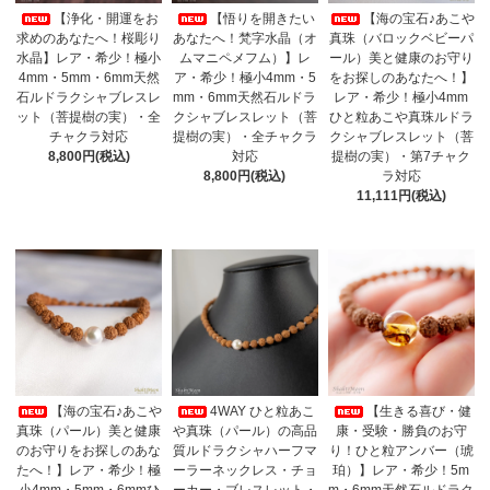
【浄化・開運をお
【悟りを開きたい
【海の宝石♪あこや
求めのあなたへ！桜彫り
あなたへ！梵字水晶（オ
真珠（バロックベビーパ
水晶】レア・希少！極小
ムマニペメフム）】レ
ール）美と健康のお守り
4mm・5mm・6mm天然
ア・希少！極小4mm・5
をお探しのあなたへ！】
石ルドラクシャブレスレ
mm・6mm天然石ルドラ
レア・希少！極小4mm
ット（菩提樹の実）・全
クシャブレスレット（菩
ひと粒あこや真珠ルドラ
チャクラ対応
提樹の実）・全チャクラ
クシャブレスレット（菩
8,800円(税込)
対応
提樹の実）・第7チャク
8,800円(税込)
ラ対応
11,111円(税込)
【海の宝石♪あこや
4WAY ひと粒あこ
【生きる喜び・健
真珠（パール）美と健康
や真珠（パール）の高品
康・受験・勝負のお守
のお守りをお探しのあな
質ルドラクシャハーフマ
り！ひと粒アンバー（琥
たへ！】レア・希少！極
ーラーネックレス・チョ
珀）】レア・希少！5m
小4mm・5mm・6mmひ
ーカー・ブレスレット・
m・6mm天然石ルドラク