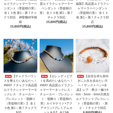
ルドラクシャマーラーペ
質ルドラクシャマーラー
鍮製】高品質ルドラクシ
ンダント（菩提樹の実）
ペンダント（菩提樹の
ャマーラーペンダント
全１３色 第1～第７チャ
実） 全１３色 第1～第７
（菩提樹の実） 全１３
クラ対応 神聖幾何学模
チャクラ対応
色 第1～第７チャクラ対
様
15,800円(税込)
応
15,800円(税込)
15,800円(税込)
【チャクラバラン
【セレンディピテ
【自信を持ち前向
スを整えたいあなたへ！
ィを高めたいあなたへ！
きに人生を歩みたい方
4WAY ７チャクラ高品質
4WAY 高品質ルドラクシ
へ！サンストーン×水
ルドラクシャマーラーネ
ャマーラーネックレス・
晶】レア・希少！極小4
ックレス・チョーカー・
チョーカー・ブレスレッ
mm・5mm・6mm天然石
ブレスレット・額飾り
ト・額飾り（菩提樹の
ルドラクシャブレスレッ
（菩提樹の実）】 全１
実）カイヤナイト×アク
ト（菩提樹の実）・第
３色 第1～第７チャクラ
アマリン×プレミアムカ
２・７チャクラ対応
対応
ット水晶】 全13色
8,800円(税込)