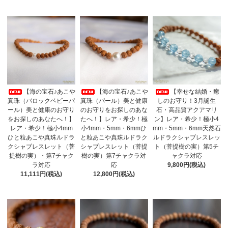
【海の宝石♪あこや
【海の宝石♪あこや
【幸せな結婚・癒
真珠（バロックベビーパ
真珠（パール）美と健康
しのお守り！3月誕生
ール）美と健康のお守り
のお守りをお探しのあな
石・高品質アクアマリ
をお探しのあなたへ！】
たへ！】レア・希少！極
ン】レア・希少！極小4
レア・希少！極小4mm
小4mm・5mm・6mmひ
mm・5mm・6mm天然石
ひと粒あこや真珠ルドラ
と粒あこや真珠ルドラク
ルドラクシャブレスレッ
クシャブレスレット（菩
シャブレスレット（菩提
ト（菩提樹の実）第5チ
提樹の実）・第7チャク
樹の実）第7チャクラ対
ャクラ対応
ラ対応
応
9,800円(税込)
11,111円(税込)
12,800円(税込)