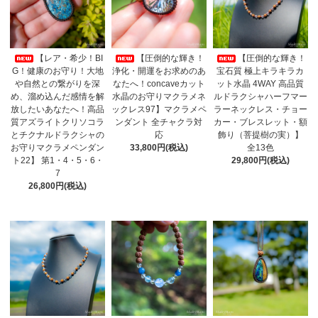
【レア・希少！BI
【圧倒的な輝き！
【圧倒的な輝き！
G！健康のお守り！大地
浄化・開運をお求めのあ
宝石質 極上キラキラカ
や自然との繋がりを深
なたへ！concaveカット
ット水晶 4WAY 高品質
め、溜め込んだ感情を解
水晶のお守りマクラメネ
ルドラクシャハーフマー
放したいあなたへ！高品
ックレス97】マクラメペ
ラーネックレス・チョー
質アズライトクリソコラ
ンダント 全チャクラ対
カー・ブレスレット・額
とチクナルドラクシャの
応
飾り（菩提樹の実）】
お守りマクラメペンダン
33,800円(税込)
全13色
ト22】 第1・4・5・6・
29,800円(税込)
7
26,800円(税込)