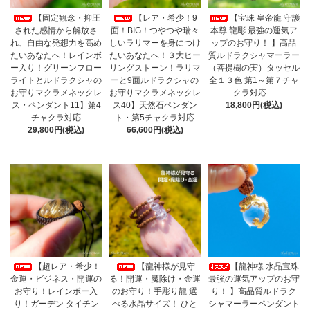
【固定観念・抑圧
【レア・希少！9
【宝珠 皇帝龍 守護
された感情から解放さ
面！BIG！つやつや瑞々
本尊 龍彫 最強の運気ア
れ、自由な発想力を高め
しいラリマーを身につけ
ップのお守り！ 】高品
たいあなたへ！レインボ
たいあなたへ！３大ヒー
質ルドラクシャマーラー
ー入り！グリーンフロー
リングストーン！ラリマ
（菩提樹の実）タッセル
ライトとルドラクシャの
ーと9面ルドラクシャの
全１３色 第1～第７チャ
お守りマクラメネックレ
お守りマクラメネックレ
クラ対応
ス・ペンダント11】第4
ス40】天然石ペンダン
18,800円(税込)
チャクラ対応
ト・第5チャクラ対応
29,800円(税込)
66,600円(税込)
【超レア・希少！
【龍神様が見守
【龍神様 水晶宝珠
金運・ビジネス・開運の
る！開運・魔除け・金運
最強の運気アップのお守
お守り！レインボー入
のお守り！手彫り龍 選
り！ 】高品質ルドラク
り！ガーデン タイチン
べる水晶サイズ！ ひと
シャマーラーペンダント