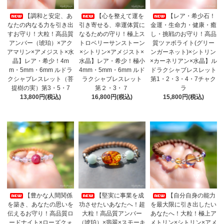
【調和と安定、あ
【心を整えて運を
【レア・希少石！
なたの内なる力を引き出
引き寄せる、幸運体質に
金運・生命力・健康・癒
すお守り！大粒！高品質
なるための守り！極上ス
し・挑戦のお守り！高品
アンバー（琥珀）×アク
トロベリーサンストーン
質ツァボライト(グリー
アマリン×アメジスト×水
×シトリン×アメジスト×
ンガーネット)×シトリン
晶】レア・希少！4m
水晶】レア・希少！極小
×カーネリアン×水晶】ル
m・5mm・6mm ルドラ
4mm・5mm・6mm ルド
ドラクシャブレスレット
クシャブレスレット（菩
ラクシャブレスレット
第1・2・3・4・7チャク
提樹の実）第3・5・7
第２・3・７
ラ
13,800円(税込)
16,800円(税込)
15,800円(税込)
【豊かな人間関係
【堅実に事業を成
【自分自身の能力
を築き、あなたの思いを
功させたいあなたへ！超
を最大限に引き出したい
伝えるお守り！高品質ロ
大粒！高品質アンバー
あなたへ！大粒！極上ア
ードナイト×ローズクォ
（琥珀）×翡翠×スモーキ
メトリン×シトリン×アメ