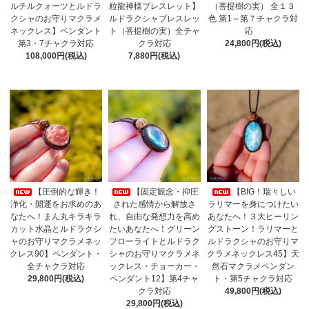
ルチルクォーツとルドラ
粒龍神様ブレスレット】
（菩提樹の実） 全１３
クシャのお守りマクラメ
ルドラクシャブレスレッ
色 第1～第７チャクラ対
ネックレス】ペンダント
ト（菩提樹の実）全チャ
応
第3・7チャクラ対応
クラ対応
24,800円(税込)
108,000円(税込)
7,880円(税込)
【圧倒的な輝き！
【固定観念・抑圧
【BIG！瑞々しい
浄化・開運をお求めのあ
された感情から解放さ
ラリマーを身につけたい
なたへ！まん丸キラキラ
れ、自由な発想力を高め
あなたへ！３大ヒーリン
カット水晶とルドラクシ
たいあなたへ！グリーン
グストーン！ラリマーと
ャのお守りマクラメネッ
フローライトとルドラク
ルドラクシャのお守りマ
クレス90】ペンダント・
シャのお守りマクラメネ
クラメネックレス45】天
全チャクラ対応
ックレス・チョーカー・
然石マクラメペンダン
29,800円(税込)
ペンダント12】第4チャ
ト・第5チャクラ対応
クラ対応
49,800円(税込)
29,800円(税込)