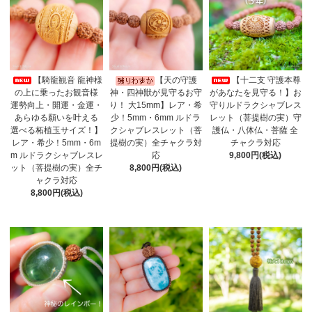
【騎龍観音 龍神様
【天の守護
【十二支 守護本尊
の上に乗ったお観音様
神・四神獣が見守るお守
があなたを見守る！】お
運勢向上・開運・金運・
り！ 大15mm】レア・希
守りルドラクシャブレス
あらゆる願いを叶える
少！5mm・6mm ルドラ
レット（菩提樹の実）守
選べる柘植玉サイズ！】
クシャブレスレット（菩
護仏・八体仏・菩薩 全
レア・希少！5mm・6m
提樹の実）全チャクラ対
チャクラ対応
m ルドラクシャブレスレ
応
9,800円(税込)
ット（菩提樹の実）全チ
8,800円(税込)
ャクラ対応
8,800円(税込)