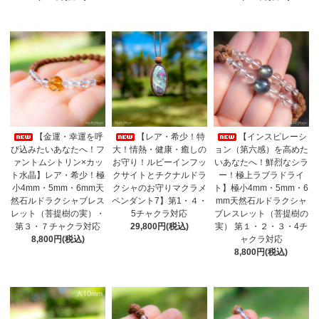
【金運・幸運を呼
【レア・希少！特
【インスピレーシ
び込みたいあなたへ！フ
大！情熱・健康・癒しの
ョン（第六感）を高めた
ァントムシトリン×カッ
お守り！ルビーインフッ
いあなたへ！鮮烈なシラ
ト水晶】レア・希少！極
クサイトとチクナルドラ
ー！極上ラブラドライ
小4mm・5mm・6mm天
クシャのお守りマクラメ
ト】極小4mm・5mm・6
然石ルドラクシャブレス
ペンダント7】第1・４・
mm天然石ルドラクシャ
レット（菩提樹の実）・
5チャクラ対応
ブレスレット（菩提樹の
第３・７チャクラ対応
29,800円(税込)
実） 第１・２・３・4チ
8,800円(税込)
ャクラ対応
8,800円(税込)