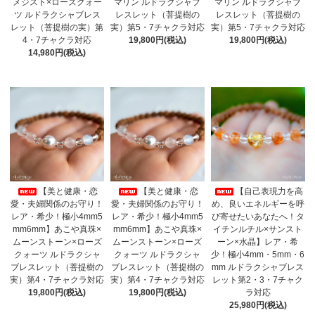
メジスト×ローズクォー
マリン ルドラクシャブ
マリン ルドラクシャブ
ツ ルドラクシャブレス
レスレット（菩提樹の
レスレット（菩提樹の
レット（菩提樹の実）第
実）第5・7チャクラ対応
実）第5・7チャクラ対応
4・7チャクラ対応
19,800円(税込)
19,800円(税込)
14,980円(税込)
【美と健康・恋
【美と健康・恋
【自己表現力を高
愛・夫婦関係のお守り！
愛・夫婦関係のお守り！
め、良いエネルギーを呼
レア・希少！極小4mm5
レア・希少！極小4mm5
び寄せたいあなたへ！タ
mm6mm】あこや真珠×
mm6mm】あこや真珠×
イチンルチル×サンスト
ムーンストーン×ローズ
ムーンストーン×ローズ
ーン×水晶】レア・希
クォーツ ルドラクシャ
クォーツ ルドラクシャ
少！極小4mm・5mm・6
ブレスレット（菩提樹の
ブレスレット（菩提樹の
mm ルドラクシャブレス
実）第4・7チャクラ対応
実）第4・7チャクラ対応
レット第2・3・7チャク
19,800円(税込)
19,800円(税込)
ラ対応
25,980円(税込)