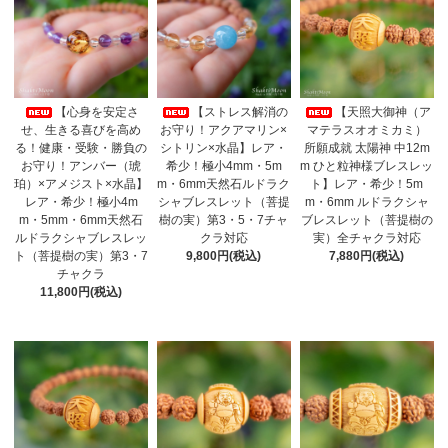
【心身を安定さ
【ストレス解消の
【天照大御神（ア
せ、生きる喜びを高め
お守り！アクアマリン×
マテラスオオミカミ）
る！健康・受験・勝負の
シトリン×水晶】レア・
所願成就 太陽神 中12m
お守り！アンバー（琥
希少！極小4mm・5m
m ひと粒神様ブレスレッ
珀）×アメジスト×水晶】
m・6mm天然石ルドラク
ト】レア・希少！5m
レア・希少！極小4m
シャブレスレット（菩提
m・6mm ルドラクシャ
m・5mm・6mm天然石
樹の実）第3・5・7チャ
ブレスレット（菩提樹の
ルドラクシャブレスレッ
クラ対応
実）全チャクラ対応
ト（菩提樹の実）第3・7
9,800円(税込)
7,880円(税込)
チャクラ
11,800円(税込)