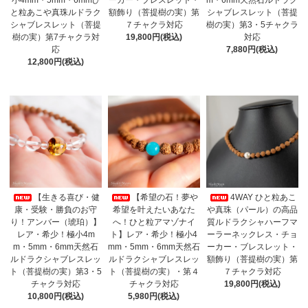
と粒あこや真珠ルドラク
額飾り（菩提樹の実）第
シャブレスレット（菩提
シャブレスレット（菩提
７チャクラ対応
樹の実）第3・5チャクラ
樹の実）第7チャクラ対
19,800円(税込)
対応
応
7,880円(税込)
12,800円(税込)
【生きる喜び・健
【希望の石！夢や
4WAY ひと粒あこ
康・受験・勝負のお守
希望を叶えたいあなた
や真珠（パール）の高品
り！アンバー（琥珀）】
へ！ひと粒アマゾナイ
質ルドラクシャハーフマ
レア・希少！極小4m
ト】レア・希少！極小4
ーラーネックレス・チョ
m・5mm・6mm天然石
mm・5mm・6mm天然石
ーカー・ブレスレット・
ルドラクシャブレスレッ
ルドラクシャブレスレッ
額飾り（菩提樹の実）第
ト（菩提樹の実）第3・5
ト（菩提樹の実）・第４
７チャクラ対応
チャクラ対応
チャクラ対応
19,800円(税込)
10,800円(税込)
5,980円(税込)