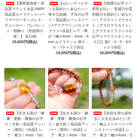
【透明度抜群！高
【セレンディピテ
【地球のお守り！
品質ラウンド水晶 4WAY
ィを高めたいあなたへ！
邪気を払い、直感力や霊
高品質ルドラクシャハー
幸せな結婚・子宝のお守
的能力を高めたいあなた
フマーラーネックレス・
り！高品質ムーンストー
へ！アズライトマラカイ
チョーカー・ブレスレッ
ン×アクアマリン×カイヤ
ト（アズロマラカイト）
ト・額飾り（菩提樹の
ナイト×水晶】レア・希
とチクナルドラクシャの
実）】 全13色
少！極小4mm・5mm・6
お守りマクラメネックレ
29,800円(税込)
mm ルドラクシャ 第５・
ス11】第1・4・5・6チ
６・7チャクラ対応
ャクラ対応
19,800円(税込)
26,800円(税込)
【生きる喜び・健
【生きる喜び・健
【自信を持ち前向
康・受験・勝負のお守
康・受験・勝負のお守
きに人生を歩みたい方
り！大粒！高品質アンバ
り！超大粒！高品質アン
へ！極上ストロベリーサ
ー（琥珀）×水晶】レ
バー（琥珀）×水晶】レ
ンストーン×水晶】レ
ア・希少！4mm・5m
ア・希少！4mm・5m
ア・希少！極小4mm・5