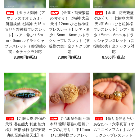
【天照大御神（ア
【金運・商売繁盛
【金運・商売繁盛
マテラスオオミカミ）
のお守り！ 七福神 大黒
のお守り！ 七福神 大黒
所願成就 太陽神 大15m
天 中12mm ひと粒神様
天 樽16mm ひと粒神様
m ひと粒神様ブレスレッ
ブレスレット】レア・希
ブレスレット】レア・希
ト】レア・希少！5m
少！5mm・6mm ルドラ
少！5mm・6mm ルドラ
m・6mm ルドラクシャ
クシャブレスレット（菩
クシャブレスレット（菩
ブレスレット（菩提樹の
提樹の実）全チャクラ対
提樹の実）全チャクラ対
実）全チャクラ対応
応
応
8,800円(税込)
7,880円(税込)
8,500円(税込)
【九眼天珠 最強の
【宝珠 皇帝龍 守護
【悟りを開きたい
天珠 潜在能力 利益 能力
本尊 龍彫 最強の運気ア
あなたへ！六字真言（オ
権力 瞑想 修行 願望実現
ップのお守り！ 中12mm
ムマニペメフム）】ルド
功徳 至純高級天珠】ル
ひと粒神様ブレスレッ
ラクシャブレスレット