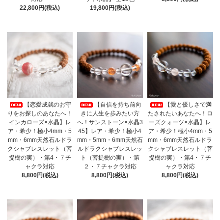
22,800円(税込)
19,800円(税込)
【恋愛成就のお守
【自信を持ち前向
【愛と優しさで満
りをお探しのあなたへ！
きに人生を歩みたい方
たされたいあなたへ！ロ
インカローズ×水晶】レ
へ！サンストーン×水晶3
ーズクォーツ×水晶】レ
ア・希少！極小4mm・5
45】レア・希少！極小4
ア・希少！極小4mm・5
mm・6mm天然石ルドラ
mm・5mm・6mm天然石
mm・6mm天然石ルドラ
クシャブレスレット（菩
ルドラクシャブレスレッ
クシャブレスレット（菩
提樹の実）・第4・７チ
ト（菩提樹の実）・第
提樹の実）・第4・７チ
ャクラ対応
２・７チャクラ対応
ャクラ対応
8,800円(税込)
8,800円(税込)
8,800円(税込)