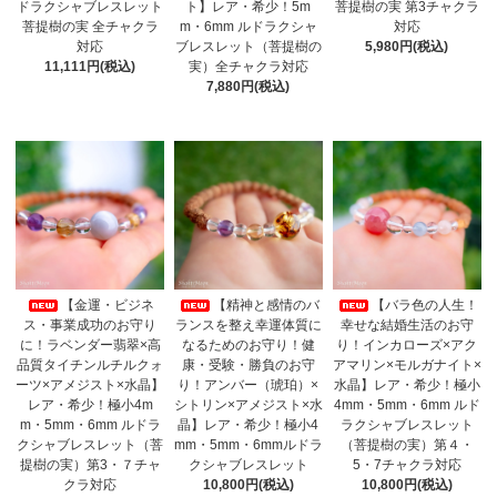
ドラクシャブレスレット
ト】レア・希少！5m
菩提樹の実 第3チャクラ
菩提樹の実 全チャクラ
m・6mm ルドラクシャ
対応
対応
ブレスレット（菩提樹の
5,980円(税込)
11,111円(税込)
実）全チャクラ対応
7,880円(税込)
【金運・ビジネ
【精神と感情のバ
【バラ色の人生！
ス・事業成功のお守り
ランスを整え幸運体質に
幸せな結婚生活のお守
に！ラベンダー翡翠×高
なるためのお守り！健
り！インカローズ×アク
品質タイチンルチルクォ
康・受験・勝負のお守
アマリン×モルガナイト×
ーツ×アメジスト×水晶】
り！アンバー（琥珀）×
水晶】レア・希少！極小
レア・希少！極小4m
シトリン×アメジスト×水
4mm・5mm・6mm ルド
m・5mm・6mm ルドラ
晶】レア・希少！極小4
ラクシャブレスレット
クシャブレスレット（菩
mm・5mm・6mmルドラ
（菩提樹の実）第４・
提樹の実）第3・７チャ
クシャブレスレット
5・7チャクラ対応
クラ対応
10,800円(税込)
10,800円(税込)