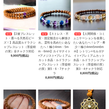
【2連ブレスレッ
【ストレス・不
【人間関係・コミ
ト・選べる天然石ビー
安・固定観念から解放さ
ュニケーションを改善し
ズ！】高品質ルドラクシ
れ、霊性を高めたいあな
たいあなたへ！レア・希
ャブレスレット（菩提樹
たへ！極小4mm・5m
少！極小4mm5mm6m
の実）全チャクラ対応
m・6mm】カイヤナイト
m】シトリン×モルガナ
9,900円(税込)
×アメジスト×プレミアム
イト×プレミアムカット
カット水晶・ルドラクシ
水晶・ルドラクシャブレ
ャブレスレット（菩提樹
スレット（菩提樹の実）
の実）第5・6・7チャク
第3・4チャクラ対応
ラ
8,800円(税込)
8,800円(税込)