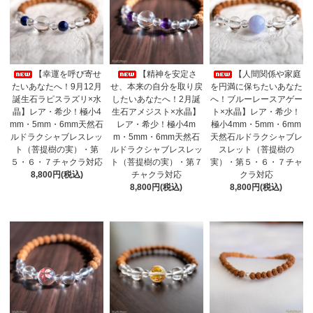
【幸運を呼び寄せ
【精神を安定さ
【人間関係や家庭
たいあなたへ！9月12月
せ、本来の自分を取り戻
を円満に保ちたいあなた
誕生石ラピスラズリ×水
したいあなたへ！2月誕
へ！ブルーレースアゲー
晶】レア・希少！極小4
生石アメジスト×水晶】
ト×水晶】レア・希少！
mm・5mm・6mm天然石
レア・希少！極小4m
極小4mm・5mm・6mm
ルドラクシャブレスレッ
m・5mm・6mm天然石
天然石ルドラクシャブレ
ト（菩提樹の実）・第
ルドラクシャブレスレッ
スレット（菩提樹の
５・６・７チャクラ対応
ト（菩提樹の実）・第７
実）・第５・６・７チャ
8,800円(税込)
チャクラ対応
クラ対応
8,800円(税込)
8,800円(税込)