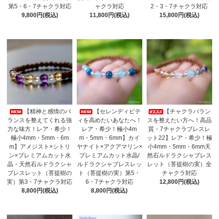
第5・6・7チャクラ対応
ャクラ対応
2・3・7チャクラ対応
9,800円(税込)
11,800円(税込)
15,800円(税込)
【精神と感情のバ
【セレンディピテ
【チャクラバラン
ランスを整えてくれる強
ィを高めたいあなたへ！
スを整えたい方へ！高品
力な味方！レア・希少！
レア・希少！極小4m
質・7チャクラブレスレ
極小4mm・5mm・6m
m・5mm・6mm】カイ
ット22】レア・希少！極
m】アメジスト×シトリ
ヤナイト×アクアマリン×
小4mm・5mm・6mm天
ン×プレミアムカット水
プレミアムカット水晶/
然石ルドラクシャブレス
晶・天然石ルドラクシャ
ルドラクシャブレスレッ
レット（菩提樹の実）全
ブレスレット（菩提樹の
ト（菩提樹の実）第5・
チャクラ対応
実）第3・7チャクラ対応
6・7チャクラ対応
12,800円(税込)
8,800円(税込)
8,800円(税込)