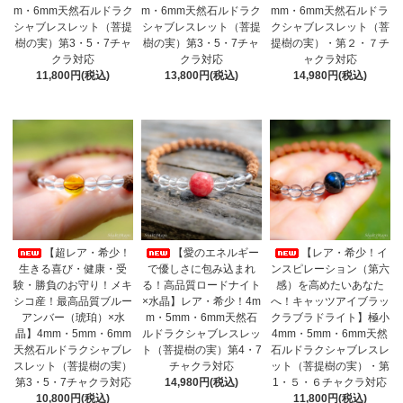
m・6mm天然石ルドラク
m・6mm天然石ルドラク
mm・6mm天然石ルドラ
シャブレスレット（菩提
シャブレスレット（菩提
クシャブレスレット（菩
樹の実）第3・5・7チャ
樹の実）第3・5・7チャ
提樹の実）・第２・７チ
クラ対応
クラ対応
ャクラ対応
11,800円(税込)
13,800円(税込)
14,980円(税込)
【超レア・希少！
【愛のエネルギー
【レア・希少！イ
生きる喜び・健康・受
で優しさに包み込まれ
ンスピレーション（第六
験・勝負のお守り！メキ
る！高品質ロードナイト
感）を高めたいあなた
シコ産！最高品質ブルー
×水晶】レア・希少！4m
へ！キャッツアイブラッ
アンバー（琥珀）×水
m・5mm・6mm天然石
クラブラドライト】極小
晶】4mm・5mm・6mm
ルドラクシャブレスレッ
4mm・5mm・6mm天然
天然石ルドラクシャブレ
ト（菩提樹の実）第4・7
石ルドラクシャブレスレ
スレット（菩提樹の実）
チャクラ対応
ット（菩提樹の実）・第
第3・5・7チャクラ対応
14,980円(税込)
1・５・６チャクラ対応
10,800円(税込)
11,800円(税込)