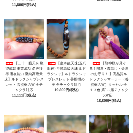
11,800円(税込)
【二十一眼天珠 願
【皇帝龍天珠(五爪
【龍神様が見守
望成就 事業成功 名声獲
龍神) 至純高級天珠 ルド
る！開運・魔除け・金運
得 潜在能力 至純高級天
ラクシャ】ルドラクシャ
のお守り！ 】高品質ル
珠】ルドラクシャブレス
ブレスレット 菩提樹の
ドラクシャマーラー（菩
レット 菩提樹の実 全チ
実 全チャクラ対応
提樹の実）タッセル 全
ャクラ対応
19,800円(税込)
１３色 第1～第７チャク
11,111円(税込)
ラ対応
18,800円(税込)