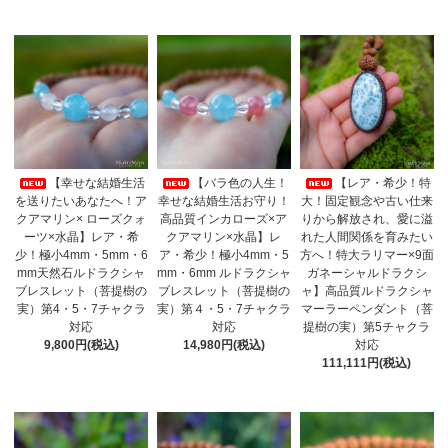
【幸せな結婚生活
【バラ色の人生！
【レア・希少！特
を送りたいあなたへ！ア
幸せな結婚生活お守り！
大！固定観念や古い仕来
クアマリン× ローズクォ
高品質インカローズ×ア
りから解放され、愛に溢
ーツ×水晶】レア・希
クアマリン×水晶】レ
れた人間関係を育みたい
少！極小4mm・5mm・6
ア・希少！極小4mm・5
方へ！特大ラリマー×9面
mm天然石ルドラクシャ
mm・6mm ルドラクシャ
ガネーシャルドラクシ
ブレスレット（菩提樹の
ブレスレット（菩提樹の
ャ】高品質ルドラクシャ
実）第4・5・7チャクラ
実）第４・5・7チャクラ
マーラーペンダント（菩
対応
対応
提樹の実）第5チャクラ
9,800円(税込)
14,980円(税込)
対応
111,111円(税込)