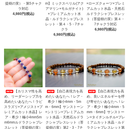
提樹の実）・第5チャク
m】ミックスベリル(アク
×ローズクォーツ×プレミ
ラ対応
アマリン×モルガナイト)
アムカット水晶・天然石
4,980円(税込)
×プレミアムカット水
ルドラクシャブレスレッ
晶・ルドラクシャブレス
ト（菩提樹の実）第４・
レット・第４・5・7チャ
7チャクラ対応
クラ
6,980円(税込)
6,980円(税込)
【カリスマ性を高
【自己表現力を高
【自己表現力を高
め、リーダーシップ力を
めたいあなたへ！レア・
め、良いエネルギーを呼
高めたいあなたへ！ラピ
希少！極小4mm・5m
び寄せたいあなたへ！レ
スラズリ×アメジスト×プ
m・6mm】サンストーン
ア・希少！極小4mm・5
レミアムカット水晶】レ
×シトリン×プレミアムカ
mm・6mm】サンストー
ア・希少！極小4mm5m
ット水晶・天然石ルドラ
ン×タイチンルチル×プレ
m6mmルドラクシャブレ
クシャブレスレット（菩
ミアムカット水晶・ルド
スレット（菩提樹の実）
提樹の実）第2・3・7チ
ラクシャブレスレット第