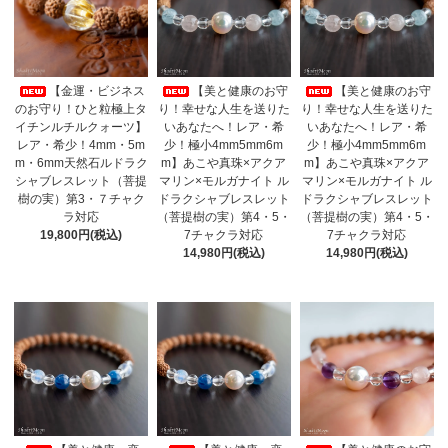
【金運・ビジネス
【美と健康のお守
【美と健康のお守
のお守り！ひと粒極上タ
り！幸せな人生を送りた
り！幸せな人生を送りた
イチンルチルクォーツ】
いあなたへ！レア・希
いあなたへ！レア・希
レア・希少！4mm・5m
少！極小4mm5mm6m
少！極小4mm5mm6m
m・6mm天然石ルドラク
m】あこや真珠×アクア
m】あこや真珠×アクア
シャブレスレット（菩提
マリン×モルガナイト ル
マリン×モルガナイト ル
樹の実）第3・７チャク
ドラクシャブレスレット
ドラクシャブレスレット
ラ対応
（菩提樹の実）第4・5・
（菩提樹の実）第4・5・
19,800円(税込)
7チャクラ対応
7チャクラ対応
14,980円(税込)
14,980円(税込)