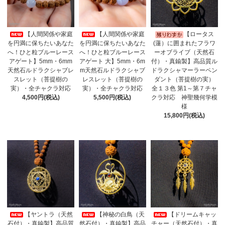
【人間関係や家庭
【人間関係や家庭
【ロータス
を円満に保ちたいあなた
を円満に保ちたいあなた
(蓮）に囲まれたフラワ
へ！ひと粒ブルーレース
へ！ひと粒ブルーレース
ーオブライブ（天然石
アゲート】5mm・6mm
アゲート 大】5mm・6m
付）・真鍮製】高品質ル
天然石ルドラクシャブレ
m天然石ルドラクシャブ
ドラクシャマーラーペン
スレット（菩提樹の
レスレット（菩提樹の
ダント（菩提樹の実）
実）・全チャクラ対応
実）・全チャクラ対応
全１３色 第1～第７チャ
4,500円(税込)
5,500円(税込)
クラ対応 神聖幾何学模
様
15,800円(税込)
【ヤントラ（天然
【神秘の白鳥（天
【ドリームキャッ
石付）・真鍮製】高品質
然石付）・真鍮製】高品
チャー（天然石付）・真