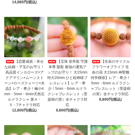
14,980円(税込)
【恋愛成就・幸せ
【宝珠 皇帝龍 守護
【生命のサイクル
な結婚・子宝のお守り！
本尊 龍彫 最強の運気ア
フラワーオブライフ 生
高品質インカローズ×ア
ップのお守り！ 大15mm
命の花 大15mm 神聖幾
クアマリン×ムーンスト
特大20mm ひと粒神様ブ
何学模様】レア・希少！
ーン×ローズクォーツ×水
レスレット】レア・希
5mm・6mm ルドラクシ
晶】レア・希少！極小4
少！5mm・6mm ルドラ
ャブレスレット（菩提樹
mm・5mm・6mm天然石
クシャブレスレット（菩
の実）全チャクラ対応
ルドラクシャ 第４・
提樹の実）全チャクラ対
8,800円(税込)
５・7チャクラ対応
応
12,800円(税込)
8,800円(税込)