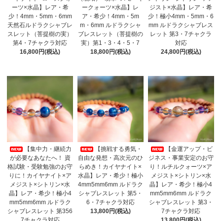
ーツ×水晶】レア・希
ークォーツ×水晶】レ
ジスト×水晶】レア・希
少！4mm・5mm・6mm
ア・希少！4mm・5m
少！極小4mm・5mm・6
天然石ルドラクシャブレ
m・6mm ルドラクシャ
mm ルドラクシャブレス
スレット（菩提樹の実）
ブレスレット（菩提樹の
レット 第3・7チャクラ
第4・7チャクラ対応
実）第1・3・4・5・7
対応
16,800円(税込)
18,800円(税込)
24,800円(税込)
【集中力・継続力
【挑戦する勇気・
【金運アップ・ビ
が必要なあなたへ！ 資
自由な発想・高次元のひ
ジネス・事業安定のお守
格試験・受験勉強のお守
らめき！カイヤナイト×
り！ルチルクォーツ×ア
りに！カイヤナイト×ア
水晶】レア・希少！極小
メジスト×シトリン×水
メジスト×シトリン×水
4mm5mm6mm ルドラク
晶】レア・希少！極小4
晶】レア・希少！極小4
シャブレスレット 第5・
mm5mm6mm ルドラク
mm5mm6mm ルドラク
6・7チャクラ対応
シャブレスレット 第3・
シャブレスレット 第356
13,800円(税込)
7チャクラ対応
7チャクラ対応
13,800円(税込)