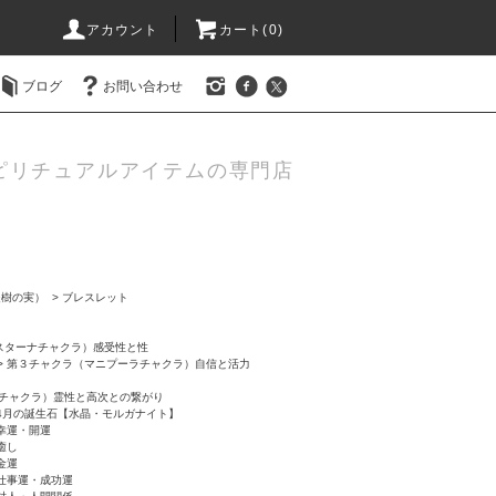
アカウント
カート(0)
ブログ
お問い合わせ
ピリチュアルアイテムの専門店
提樹の実）
>
ブレスレット
スターナチャクラ）感受性と性
>
第３チャクラ（マニプーラチャクラ）自信と活力
チャクラ）霊性と高次との繋がり
4月の誕生石【水晶・モルガナイト】
幸運・開運
癒し
金運
仕事運・成功運