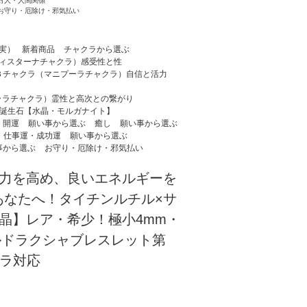
対人・人間関係
お守り・厄除け・邪気払い
実）
新着商品
チャクラから選ぶ
ディスターナチャクラ）感受性と性
３チャクラ（マニプーラチャクラ）自信と活力
ララチャクラ）霊性と高次との繋がり
の誕生石【水晶・モルガナイト】
・開運
願い事から選ぶ
癒し
願い事から選ぶ
仕事運・成功運
願い事から選ぶ
事から選ぶ
お守り・厄除け・邪気払い
力を高め、良いエネルギーを
あなたへ！タイチンルチル×サ
晶】レア・希少！極小4mm・
 ルドラクシャブレスレット第
クラ対応
)