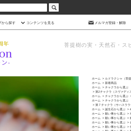
プから探す
コンテンツを見る
メルマガ登録・解除
菩提樹の実・天然石・ス
ホーム
>
ルドラクシャ（菩
ホーム
>
新着商品
ホーム
>
チャクラから選ぶ
>
第2チャクラ（スヴァディ
ホーム
>
チャクラから選ぶ
ホーム
>
チャクラから選ぶ
>
第７チャクラ（サハスララ
ホーム
>
誕生石から選ぶ
>
ホーム
>
願い事から選ぶ
>
ホーム
>
願い事から選ぶ
>
ホーム
>
願い事から選ぶ
>
ホーム
>
願い事から選ぶ
>