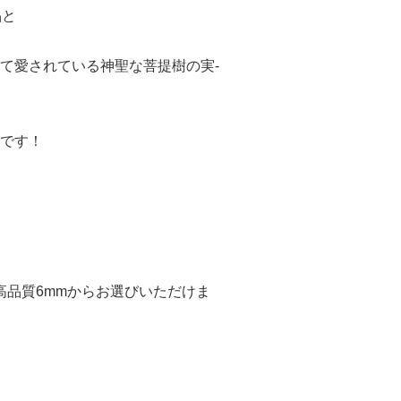
晶と
て愛されている神聖な菩提樹の実-
です！
、高品質6mmからお選びいただけま