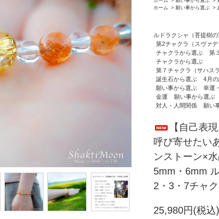
ホーム
>
願い事から選ぶ
>
ホーム
>
願い事から選ぶ
>
ルドラクシャ（菩提樹の
第2チャクラ（スヴァ
チャクラから選ぶ
第
チャクラから選ぶ
第７チャクラ（サハス
誕生石から選ぶ
4月
願い事から選ぶ
幸運
金運
願い事から選ぶ
対人・人間関係
願い
【自己表現
呼び寄せたい
ンストーン×水
5mm・6mm
2・3・7チャ
25,980円(税込