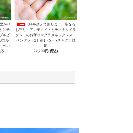
と繋がり
【時を超えて巡り会う、聖なる
とにチ
お守り！アンモナイトとチクナルドラ
ブルビ
クシャのお守りマクラメネックレス・
0面ル
ペンダント2】第1・5・ 7チャクラ対
・ペン
応
対応
22,200円(税込)