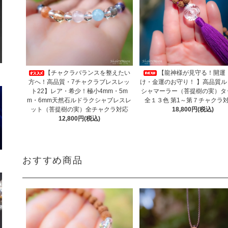
【チャクラバランスを整えたい
【龍神様が見守る！開運
方へ！高品質・7チャクラブレスレッ
け・金運のお守り！ 】高品質ル
ト22】レア・希少！極小4mm・5m
シャマーラー（菩提樹の実）タ
m・6mm天然石ルドラクシャブレスレ
全１３色 第1～第７チャク
ット（菩提樹の実）全チャクラ対応
18,800円(税込)
12,800円(税込)
おすすめ商品