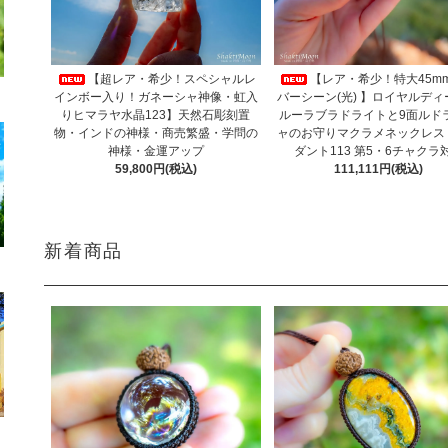
【超レア・希少！スペシャルレ
【レア・希少！特大45mm
インボー入り！ガネーシャ神像・虹入
バーシーン(光) 】ロイヤルデ
りヒマラヤ水晶123】天然石彫刻置
ルーラブラドライトと9面ルド
物・インドの神様・商売繁盛・学問の
ャのお守りマクラメネックレス
神様・金運アップ
ダント113 第5・6チャクラ
59,800円(税込)
111,111円(税込)
新着商品