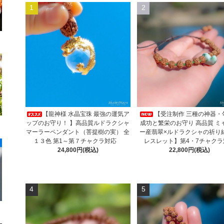
1
2
【龍神様 水晶宝珠 最強の運気ア
【受注制作 三種の神器・
ップのお守り！ 】高品質ルドラクシャ
成功と繁栄のお守り 高品質 ミ
マーラーペンダント（菩提樹の実） 全
ー産翡翠×ルドラクシャの祈り
１３色 第1～第７チャクラ対応
レスレット】第4・7チャクラ
24,800円(税込)
22,800円(税込)
4
5