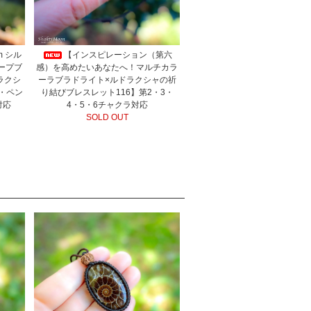
 シル
【インスピレーション（第六
ィープブ
感）を高めたいあなたへ！マルチカラ
ラクシ
ーラブラドライト×ルドラクシャの祈
・ペン
り結びブレスレット116】第2・3・
対応
4・5・6チャクラ対応
SOLD OUT