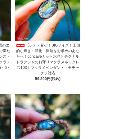
様のエ
【レア・希少！BIGサイズ！圧倒
で満た
的な輝き！浄化・開運をお求めのあな
ンスト
たへ！concaveカット水晶とチクナル
クラメ
ドラクシャのお守りマクラメネックレ
5・6・
ス103】マクラメペンダント・全チャ
クラ対応
59,800円(税込)