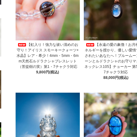
【虹入り！強力な祓い清めのお
【永遠の愛の象徴！お月
守り！アイリス スモーキークォーツ×
ネルギーを授かり、優しい愛情
水晶】レア・希少！4mm・5mm・6m
されたいあなたへ！ブルームー
m天然石ルドラクシャブレスレット
ーンとルドラクシャのお守りマ
（菩提樹の実）第1・7チャクラ対応
ネックレス105】チョーカー 第
9,800円(税込)
7チャクラ対応
88,000円(税込)