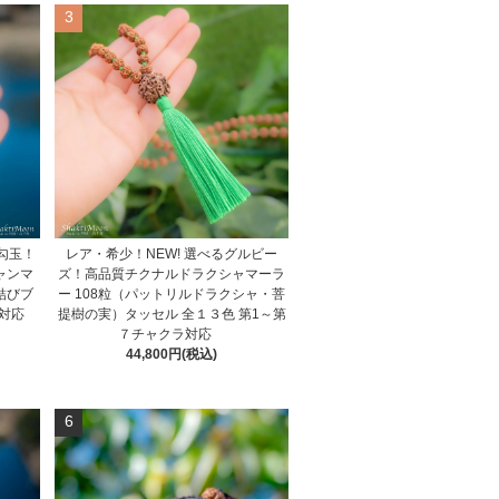
3
勾玉！
レア・希少！NEW! 選べるグルビー
ャンマ
ズ！高品質チクナルドラクシャマーラ
結びブ
ー 108粒（パットリルドラクシャ・菩
対応
提樹の実）タッセル 全１３色 第1～第
７チャクラ対応
44,800円(税込)
6