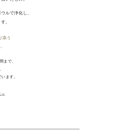
ボウルで浄化し、
ます。
り添う
に。
間まで、
、
でいます。
は→