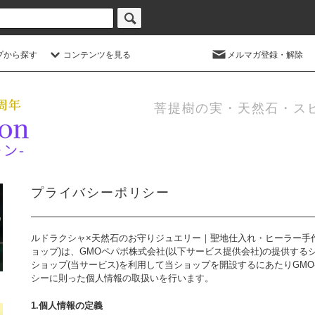
プから探す
コンテンツを見る
メルマガ登録・解除
菩提樹の実・天然石・ス
プライバシーポリシー
ルドラクシャ×天然石のお守りジュエリー｜聖地仕入れ・ヒーラー手作り | 
ョップ)は、
GMOペパボ株式会社
(以下サービス提供会社)の提供する
ショップ
(当サービス)を利用して当ショップを開設するにあたりGM
シー
に則った個人情報の取扱いを行います。
1.個人情報の定義