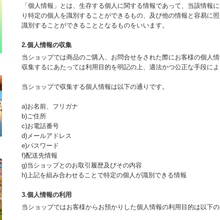
「個人情報」とは、生存する個人に関する情報であって、当該情報に
り特定の個人を識別することができるもの、及び他の情報と容易に照
識別することができることとなるものをいいます。
2.個人情報の収集
当ショップでは商品のご購入、お問合せをされた際にお客様の個人情
収集するにあたっては利用目的を明記の上、適法かつ公正な手段によ
当ショップで収集する個人情報は以下の通りです。
a)お名前、フリガナ
b)ご住所
c)お電話番号
d)メールアドレス
e)パスワード
f)配送先情報
g)当ショップとのお取引履歴及びその内容
h)上記を組み合わせることで特定の個人が識別できる情報
3.個人情報の利用
当ショップではお客様からお預かりした個人情報の利用目的は以下の