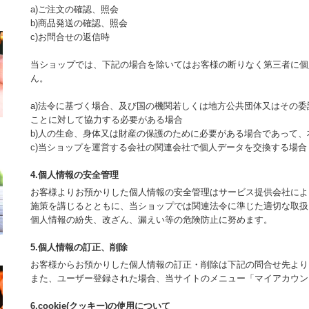
a)ご注文の確認、照会
b)商品発送の確認、照会
c)お問合せの返信時
当ショップでは、下記の場合を除いてはお客様の断りなく第三者に個
ん。
a)法令に基づく場合、及び国の機関若しくは地方公共団体又はその
ことに対して協力する必要がある場合
b)人の生命、身体又は財産の保護のために必要がある場合であって
c)当ショップを運営する会社の関連会社で個人データを交換する場合
4.個人情報の安全管理
お客様よりお預かりした個人情報の安全管理はサービス提供会社によ
施策を講じるとともに、当ショップでは関連法令に準じた適切な取扱
個人情報の紛失、改ざん、漏えい等の危険防止に努めます。
5.個人情報の訂正、削除
お客様からお預かりした個人情報の訂正・削除は下記の問合せ先より
また、ユーザー登録された場合、当サイトのメニュー「マイアカウン
6.cookie(クッキー)の使用について