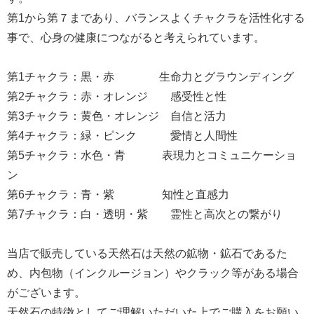
第1から第７まであり、バランスよくチャクラを活性化する
事で、心身の健康につながると考えられています。
第1チャクラ：黒・赤 生命力とグラウンディング
第2チャクラ：赤・オレンジ 感受性と性
第3チャクラ：黄色・オレンジ 自信と活力
第4チャクラ：緑・ピンク 愛情と人間性
第5チャクラ：水色・青 表現力とコミュニケーショ
ン
第6チャクラ：青・紫 知性と直感力
第7チャクラ：白・透明・紫 霊性と高次との繋がり
当店で販売している天然石は天然の鉱物・鉱石であるた
め、内包物（インクルージョン）やクラック等がある場合
がございます。
天然石の特徴としてご理解いただいた上でご購入をお願い