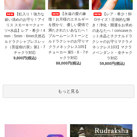
【永遠の愛の象
【虹入り！強力な
【レア・希少！BI
徴！お月様のエネルギー
祓い清めのお守り！アイ
Gサイズ！圧倒的な輝
を授かり、優しい愛情で
リス スモーキークォー
き！浄化・開運をお求め
満たされたいあなたへ！
ツ×水晶】レア・希少！4
のあなたへ！concaveカ
ブルームーンストーンと
mm・5mm・6mm天然石
ット水晶とチクナルドラ
ルドラクシャのお守りマ
ルドラクシャブレスレッ
クシャのお守りマクラメ
クラメネックレス105】
ト（菩提樹の実）第1・7
ネックレス103】マクラ
チョーカー 第5・6・7チ
チャクラ対応
メペンダント・全チャク
ャクラ対応
9,800円(税込)
ラ対応
88,000円(税込)
59,800円(税込)
もっと見る