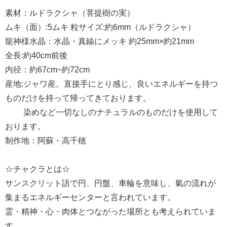
素材：ルドラクシャ（菩提樹の実）
ムキ（面）:5ムキ 粒サイズ:約6mm（ルドラクシャ）
龍神様水晶：水晶・真鍮にメッキ 約25mm×約21mm
全長:約40cm前後
内径：約67cm~約72cm
産地:ジャワ産。直接手にとり感じ、良いエネルギーを持つ
ものだけを持って帰ってきております。
染めなど一切なしのナチュラルのものだけを使用して
おります。
制作地：阿蘇・高千穂
☆チャクラとは☆
サンスクリット語で円、円盤、車輪を意味し、氣の流れが
集まるエネルギーセンターと言われています。
霊・精神・心・肉体とつながった場所とも考えられていま
す。