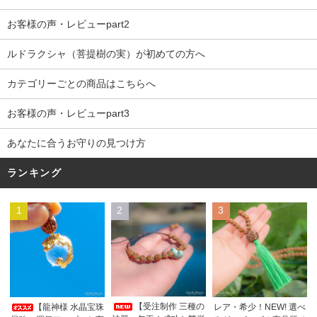
お客様の声・レビューpart2
ルドラクシャ（菩提樹の実）が初めての方へ
カテゴリーごとの商品はこちらへ
お客様の声・レビューpart3
あなたに合うお守りの見つけ方
ランキング
1
2
3
【受注制作 三種の
【龍神様 水晶宝珠
レア・希少！NEW! 選べ