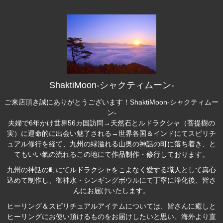
ShaktiMoon-シャクティムーン-
ご来店頂き誠にありがとうございます！ShaktiMoon-シャクティムー
ン-
夫婦で6年かけ世界56カ国訪問→天然石とルドラクシャ（菩提樹の
実）に運命的に出会い魅了される→世界各国＆インドにてスピリチ
ュアル修行を経て、九州の緑溢れる山奥の神話の町に落ち着き、と
てもいい氣の流れるこの地にて作品制作・修行しております。
九州の神話の町にて
ルドラクシャ
をこよなく愛する職人として真心
込めて制作し、御神水・シンギングボウルにて丁寧に浄化後、皆さ
んにお届けいたします。
ヒーリング＆スピリチュアルアイテム
については、皆さんに癒しと
ヒーリングにお使い頂けるものをお届けしたいと思い、海外より直