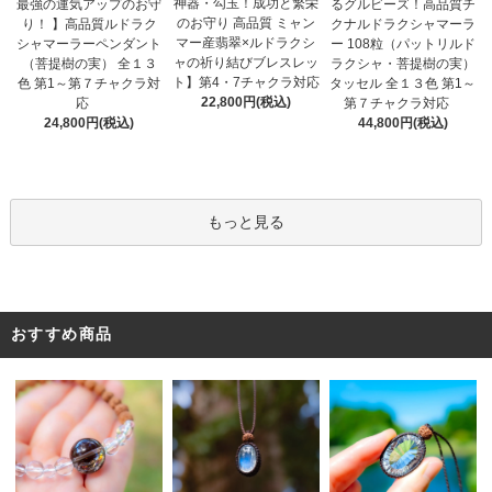
神器・勾玉！成功と繁栄
最強の運気アップのお守
るグルビーズ！高品質チ
のお守り 高品質 ミャン
り！ 】高品質ルドラク
クナルドラクシャマーラ
マー産翡翠×ルドラクシ
シャマーラーペンダント
ー 108粒（パットリルド
ャの祈り結びブレスレッ
（菩提樹の実） 全１３
ラクシャ・菩提樹の実）
ト】第4・7チャクラ対応
色 第1～第７チャクラ対
タッセル 全１３色 第1～
22,800円(税込)
応
第７チャクラ対応
24,800円(税込)
44,800円(税込)
もっと見る
おすすめ商品