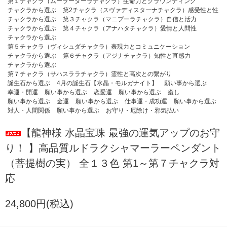
第１チャクラ（ムーラーダーラチャクラ）生命力とグラウンディング
チャクラから選ぶ
第2チャクラ（スヴァディスターナチャクラ）感受性と性
チャクラから選ぶ
第３チャクラ（マニプーラチャクラ）自信と活力
チャクラから選ぶ
第４チャクラ（アナハタチャクラ）愛情と人間性
チャクラから選ぶ
第５チャクラ（ヴィシュダチャクラ）表現力とコミュニケーション
チャクラから選ぶ
第６チャクラ（アジナチャクラ）知性と直感力
チャクラから選ぶ
第７チャクラ（サハスララチャクラ）霊性と高次との繋がり
誕生石から選ぶ
4月の誕生石【水晶・モルガナイト】
願い事から選ぶ
幸運・開運
願い事から選ぶ
恋愛運
願い事から選ぶ
癒し
願い事から選ぶ
金運
願い事から選ぶ
仕事運・成功運
願い事から選ぶ
対人・人間関係
願い事から選ぶ
お守り・厄除け・邪気払い
【龍神様 水晶宝珠 最強の運気アップのお守
り！ 】高品質ルドラクシャマーラーペンダント
（菩提樹の実） 全１３色 第1～第７チャクラ対
応
24,800円(税込)