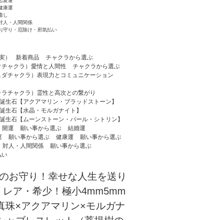
恋愛運
健康運
癒し
対人・人間関係
お守り・厄除け・邪気払い
実）
新着商品
チャクラから選ぶ
タチャクラ）愛情と人間性
チャクラから選ぶ
ュダチャクラ）表現力とコミュニケーション
ララチャクラ）霊性と高次との繋がり
の誕生石【アクアマリン・ブラッドストーン】
の誕生石【水晶・モルガナイト】
の誕生石【ムーンストーン・パール・シトリン】
・開運
願い事から選ぶ
結婚運
運
願い事から選ぶ
健康運
願い事から選ぶ
対人・人間関係
願い事から選ぶ
払い
のお守り！幸せな人生を送り
レア・希少！極小4mm5mm
真珠×アクアマリン×モルガナ