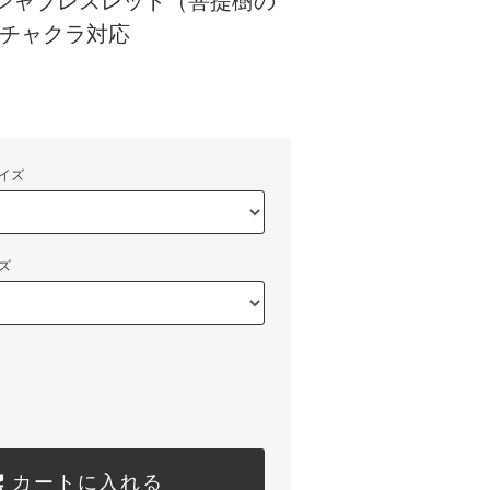
クシャブレスレット（菩提樹の
7チャクラ対応
)
イズ
ズ
カートに入れる