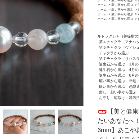
ホーム
>
願い事から選ぶ
>
ホーム
>
願い事から選ぶ
>
ホーム
>
願い事から選ぶ
>
ホーム
>
願い事から選ぶ
>
ホーム
>
願い事から選ぶ
>
ルドラクシャ（菩提樹の
第４チャクラ（アナハ
第５チャクラ（ヴィシ
チャクラから選ぶ
第７チャクラ（サハス
誕生石から選ぶ
3月
誕生石から選ぶ
4月
誕生石から選ぶ
6月
願い事から選ぶ
幸運
願い事から選ぶ
恋愛
癒し
願い事から選ぶ
お守り・厄除け・邪気
【美と健康
たいあなたへ！
6mm】あこや