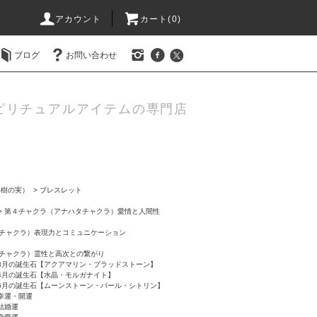
アカウント
カート(0)
ブログ
お問い合わせ
ピリチュアルアイテムの専門店
提樹の実）
>
ブレスレット
>
第４チャクラ（アナハタチャクラ）愛情と人間性
チャクラ）表現力とコミュニケーション
チャクラ）霊性と高次との繋がり
3月の誕生石【アクアマリン・ブラッドストーン】
4月の誕生石【水晶・モルガナイト】
6月の誕生石【ムーンストーン・パール・シトリン】
幸運・開運
結婚運