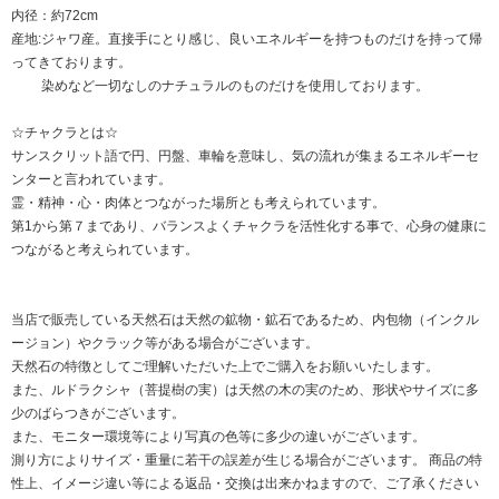
内径：約72cm
産地:ジャワ産。直接手にとり感じ、良いエネルギーを持つものだけを持って帰
ってきております。
染めなど一切なしのナチュラルのものだけを使用しております。
☆チャクラとは☆
サンスクリット語で円、円盤、車輪を意味し、気の流れが集まるエネルギーセ
ンターと言われています。
霊・精神・心・肉体とつながった場所とも考えられています。
第1から第７まであり、バランスよくチャクラを活性化する事で、心身の健康に
つながると考えられています。
当店で販売している天然石は天然の鉱物・鉱石であるため、内包物（インクル
ージョン）やクラック等がある場合がございます。
天然石の特徴としてご理解いただいた上でご購入をお願いいたします。
また、ルドラクシャ（菩提樹の実）は天然の木の実のため、形状やサイズに多
少のばらつきがございます。
また、モニター環境等により写真の色等に多少の違いがございます。
測り方によりサイズ・重量に若干の誤差が生じる場合がございます。 商品の特
性上、イメージ違い等による返品・交換は出来かねますので、ご了承ください