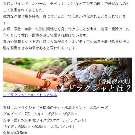
古代よりインド、ネパール、チベット、バリなどアジアの国々で神聖なものと
して重宝されてきました。
強力な浄化作用を持ち、身に付けるだけで心身が浄化されると言われていま
す。
人種・宗教・年齢・性別に関係なく身に付けることが出来、開運・魔除け・お
守りとして世代・国境を越えて愛され続けています。
ヨガや瞑想をなさる方に特に人気が高く、ネガティブな思考を取り除き精神状
態を安定させる効果があると言われています。
ルドラクシャについてもっと知る
素材：ルドラクシャ（菩提樹の実）・水晶ポイント・水晶ビーズ
グルビーズ：7面（ムキ）・約21mm×約21mm
ムキ（面）:5ムキ 粒サイズ:約6mm（ルドラクシャ）
サイズ：約50mm×約16mm（水晶ポイント）
全長:約43.5cm