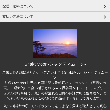
配送・送料について
支払い方法について
ShaktiMoon-シャクティムーン-
ご来店頂き誠にありがとうございます！ShaktiMoon-シャクティムー
ン-
夫婦で6年かけ世界56カ国訪問→天然石とルドラクシャ（菩提樹の
実）に運命的に出会い魅了される→世界各国＆インドにてスピリチ
ュアル修行を経て、九州の緑溢れる山奥の神話の町に落ち着き、と
てもいい氣の流れるこの地にて作品制作・修行しております。
九州の神話の町にて
ルドラクシャ
をこよなく愛する職人として真心