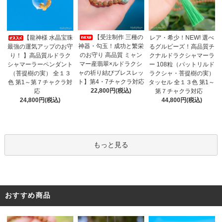
【受注制作 三種の
【龍神様 水晶宝珠
レア・希少！NEW! 選べ
神器・勾玉！成功と繁栄
最強の運気アップのお守
るグルビーズ！高品質チ
のお守り 高品質 ミャン
り！ 】高品質ルドラク
クナルドラクシャマーラ
マー産翡翠×ルドラクシ
シャマーラーペンダント
ー 108粒（パットリルド
ャの祈り結びブレスレッ
（菩提樹の実） 全１３
ラクシャ・菩提樹の実）
ト】第4・7チャクラ対応
色 第1～第７チャクラ対
タッセル 全１３色 第1～
22,800円(税込)
応
第７チャクラ対応
24,800円(税込)
44,800円(税込)
もっと見る
おすすめ商品