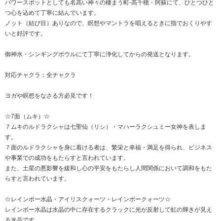
パワースポットとしても名高い神々の棲まう町-高千穂・阿蘇にて、ひとつひと
つ心を込めて丁寧に結んでいます。
ノット（結び目）ありなので、瞑想やマントラを唱えるときに指でおくりやす
いと好評です。
御神水・シンギングボウルにて丁寧に浄化してからの発送となります。
対応チャクラ：全チャクラ
ヨガや瞑想をなさる方必見です！
☆7面（ムキ）☆
７ムキのルドラクシャは七聖仙（リシ）・マハーラクシュミー女神を表しま
す。
７面のルドラクシャを身に着ける者は、繁栄と幸福・満足を得られ、ビジネス
や事業での成功をもたらすと言われています。
また、土星の悪影響を緩和し心の平安をもたらし人間関係において調和をもた
らすと言われています。
☆レインボー水晶・アイリスクォーツ・レインボークォーツ☆
レインボー水晶は水晶の中に存在するクラックに光が反射して虹の輝きが見え
る水晶です。