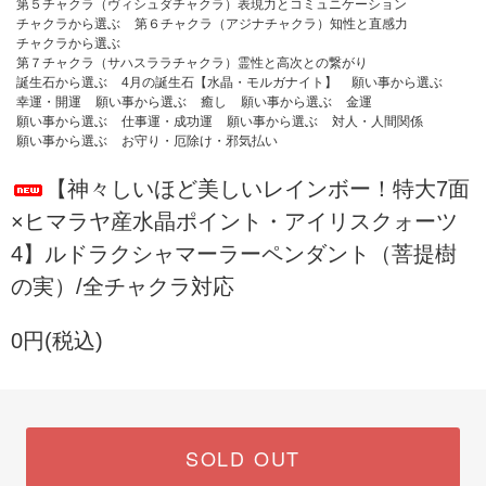
第５チャクラ（ヴィシュダチャクラ）表現力とコミュニケーション
チャクラから選ぶ
第６チャクラ（アジナチャクラ）知性と直感力
チャクラから選ぶ
第７チャクラ（サハスララチャクラ）霊性と高次との繋がり
誕生石から選ぶ
4月の誕生石【水晶・モルガナイト】
願い事から選ぶ
幸運・開運
願い事から選ぶ
癒し
願い事から選ぶ
金運
願い事から選ぶ
仕事運・成功運
願い事から選ぶ
対人・人間関係
願い事から選ぶ
お守り・厄除け・邪気払い
【神々しいほど美しいレインボー！特大7面
×ヒマラヤ産水晶ポイント・アイリスクォーツ
4】ルドラクシャマーラーペンダント（菩提樹
の実）/全チャクラ対応
0円(税込)
SOLD OUT