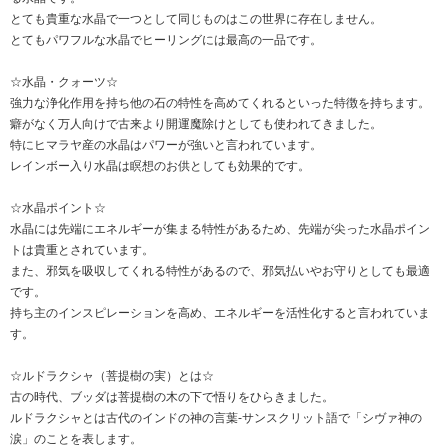
とても貴重な水晶で一つとして同じものはこの世界に存在しません。
とてもパワフルな水晶でヒーリングには最高の一品です。
☆水晶・クォーツ☆
強力な浄化作用を持ち他の石の特性を高めてくれるといった特徴を持ちます。
癖がなく万人向けで古来より開運魔除けとしても使われてきました。
特にヒマラヤ産の水晶はパワーが強いと言われています。
レインボー入り水晶は瞑想のお供としても効果的です。
☆水晶ポイント☆
水晶には先端にエネルギーが集まる特性があるため、先端が尖った水晶ポイン
トは貴重とされています。
また、邪気を吸収してくれる特性があるので、邪気払いやお守りとしても最適
です。
持ち主のインスピレーションを高め、エネルギーを活性化すると言われていま
す。
☆ルドラクシャ（菩提樹の実）とは☆
古の時代、ブッダは菩提樹の木の下で悟りをひらきました。
ルドラクシャとは古代のインドの神の言葉-サンスクリット語で「シヴァ神の
涙」のことを表します。