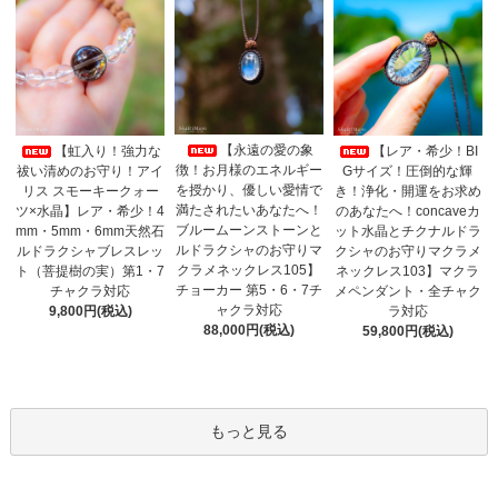
【永遠の愛の象
【虹入り！強力な
【レア・希少！BI
徴！お月様のエネルギー
祓い清めのお守り！アイ
Gサイズ！圧倒的な輝
を授かり、優しい愛情で
リス スモーキークォー
き！浄化・開運をお求め
満たされたいあなたへ！
ツ×水晶】レア・希少！4
のあなたへ！concaveカ
ブルームーンストーンと
mm・5mm・6mm天然石
ット水晶とチクナルドラ
ルドラクシャのお守りマ
ルドラクシャブレスレッ
クシャのお守りマクラメ
クラメネックレス105】
ト（菩提樹の実）第1・7
ネックレス103】マクラ
チョーカー 第5・6・7チ
チャクラ対応
メペンダント・全チャク
ャクラ対応
9,800円(税込)
ラ対応
88,000円(税込)
59,800円(税込)
もっと見る