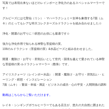
写真では表現出来ないほどのレインボーと浄化力のあるスペシャルマーラーで
す！
グルビーズには七聖仙（リシ）・マハーラクシュミー女神を象徴する7面（ム
キ）のとってもレアな特大コレクターズルドラクシャを組み合わせました☆
浄化・開運のお守りに！瞑想のお供にも最適です☆
強力な浄化作用で知られる神聖な菩提樹の実。
108のルドラクシャ（菩提樹の実）&水晶ビーズと組み合わせました。
開運・魔除け・お守り・邪気払いとして世代・国境を越えて愛されている神聖
な菩提樹の実-ルドラクシャマーラー（数珠）です。
アイリスクォーツ（レインボー水晶）：開運・魔除け・お守り・邪気払い・ヒ
ーリング・瞑想・インスピレーション
7面（ムキ）：繁栄・幸福・満足・ビジネスの成功・心の平安・人間関係の調和
動画はこちらからご覧いただけます。
レイキ・シンギングボウルヒーラーでもある店主が、悠久の大自然に囲まれた