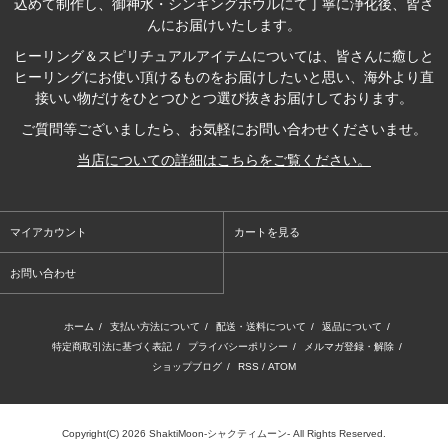
込めて制作し、御神水・シンギングボウルにて丁寧に浄化後、皆さ
んにお届けいたします。
ヒーリング＆スピリチュアルアイテム
については、皆さんに癒しと
ヒーリングにお使い頂けるものをお届けしたいと思い、海外より直
接いい物だけをひとつひとつ選び抜きお届けしております。
ご質問等ございましたら、お気軽にお問い合わせくださいませ。
当店についての詳細はこちらをご覧ください。
マイアカウント
カートを見る
お問い合わせ
ホーム
/
支払い方法について
/
配送・送料について
/
返品について
/
特定商取引法に基づく表記
/
プライバシーポリシー
/
メルマガ登録・解除
/
ショップブログ
/
RSS
/
ATOM
Copyright(C) 2026 ShaktiMoon-シャクティムーン- All Rights Reserved.