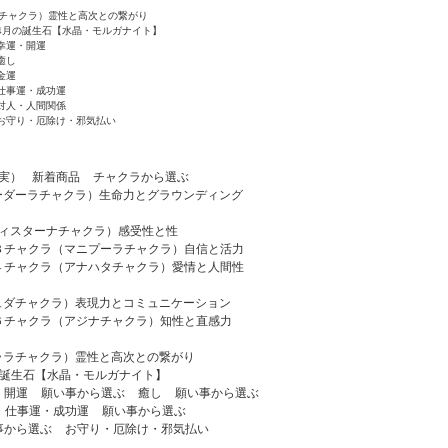
チャクラ）霊性と高次との繋がり
4月の誕生石【水晶・モルガナイト】
幸運・開運
癒し
金運
仕事運・成功運
対人・人間関係
お守り・厄除け・邪気払い
実）
新着商品
チャクラから選ぶ
ーダーラチャクラ）生命力とグラウンディング
ディスターナチャクラ）感受性と性
３チャクラ（マニプーラチャクラ）自信と活力
４チャクラ（アナハタチャクラ）愛情と人間性
ュダチャクラ）表現力とコミュニケーション
６チャクラ（アジナチャクラ）知性と直感力
ララチャクラ）霊性と高次との繋がり
の誕生石【水晶・モルガナイト】
・開運
願い事から選ぶ
癒し
願い事から選ぶ
仕事運・成功運
願い事から選ぶ
事から選ぶ
お守り・厄除け・邪気払い