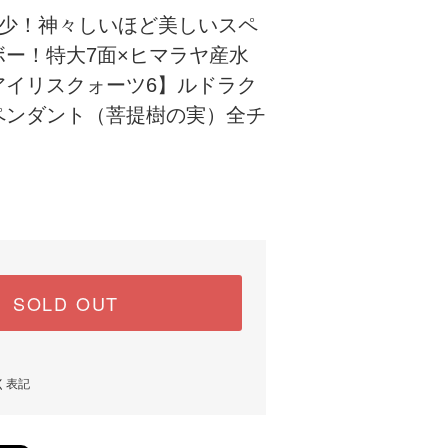
少！神々しいほど美しいスペ
ボー！特大7面×ヒマラヤ産水
アイリスクォーツ6】ルドラク
ペンダント（菩提樹の実）全チ
SOLD OUT
く表記