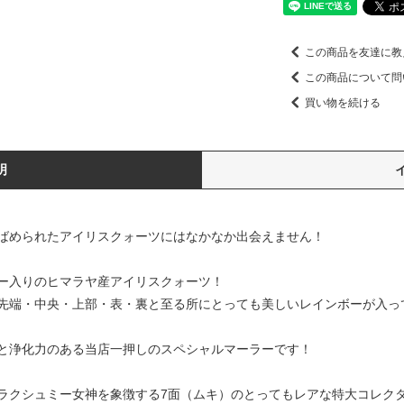
この商品を友達に教
この商品について問
買い物を続ける
明
ばめられたアイリスクォーツにはなかなか出会えません！
ー入りのヒマラヤ産アイリスクォーツ！
先端・中央・上部・表・裏と至る所にとっても美しいレインボーが入っ
と浄化力のある当店一押しのスペシャルマーラーです！
ラクシュミー女神を象徴する7面（ムキ）のとってもレアな特大コレク