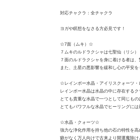
対応チャクラ：全チャクラ
ヨガや瞑想をなさる方必見です！
☆7面（ムキ）☆
７ムキのルドラクシャは七聖仙（リシ）
７面のルドラクシャを身に着ける者は、
また、土星の悪影響を緩和し心の平安を
☆レインボー水晶・アイリスクォーツ・
レインボー水晶は水晶の中に存在するク
とても貴重な水晶で一つとして同じもの
とてもパワフルな水晶でヒーリングには
☆水晶・クォーツ☆
強力な浄化作用を持ち他の石の特性を高
癖がなく万人向けで古来より開運魔除け