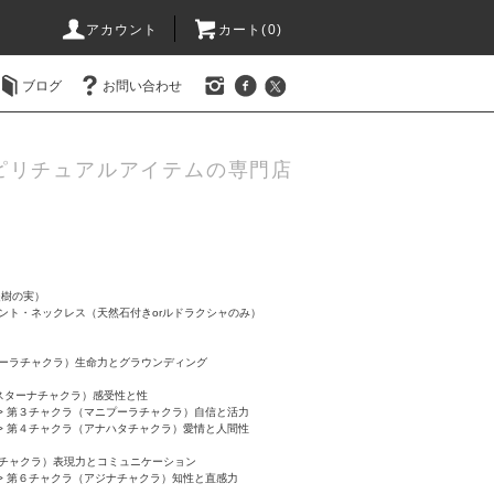
アカウント
カート(0)
ブログ
お問い合わせ
ピリチュアルアイテムの専門店
提樹の実）
ント・ネックレス（天然石付きorルドラクシャのみ）
ーラチャクラ）生命力とグラウンディング
スターナチャクラ）感受性と性
>
第３チャクラ（マニプーラチャクラ）自信と活力
>
第４チャクラ（アナハタチャクラ）愛情と人間性
チャクラ）表現力とコミュニケーション
>
第６チャクラ（アジナチャクラ）知性と直感力