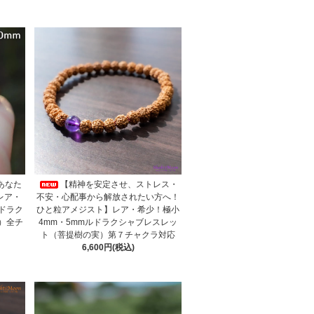
あなた
【精神を安定させ、ストレス・
レア・
不安・心配事から解放されたい方へ！
ルドラク
ひと粒アメジスト】レア・希少！極小
）全チ
4mm・5mmルドラクシャブレスレッ
ト（菩提樹の実）第７チャクラ対応
6,600円(税込)