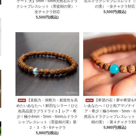
ゲート 大】5mm・6mm天然石ルドラ
石ルドラクシャブレスレット（
クシャブレスレット（菩提樹の実）・
の実）・全チャクラ対応
全チャクラ対応
5,500円(税込)
5,500円(税込)
【直観力・洞察力・創造性を高
【希望の石！夢や希望を
めたいあなたへ！鮮烈なシラー！ひと
いあなたへ！ひと粒アマゾナイ
粒高品質ラブラドライト】レア・希
ア・希少！極小4mm・5mm・6
少！極小4mm・5mm・6mmルドラク
然石ルドラクシャブレスレット
シャブレスレット（菩提樹の実）第
樹の実）・第４チャクラ対
２・３・5・6チャクラ
5,980円(税込)
5,980円(税込)