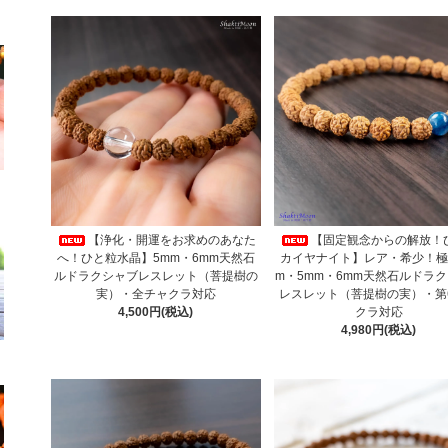
【浄化・開運をお求めのあなた
【固定観念からの解放！
へ！ひと粒水晶】5mm・6mm天然石
カイヤナイト】レア・希少！極
ルドラクシャブレスレット（菩提樹の
m・5mm・6mm天然石ルドラ
実）・全チャクラ対応
レスレット（菩提樹の実）・第
4,500円(税込)
クラ対応
4,980円(税込)