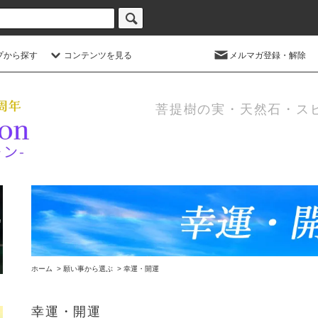
プから探す
コンテンツを見る
メルマガ登録・解除
菩提樹の実・天然石・ス
ホーム
>
願い事から選ぶ
>
幸運・開運
幸運・開運