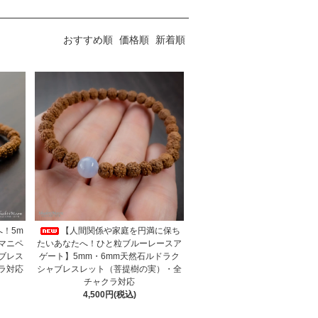
おすすめ順
価格順
新着順
！5m
【人間関係や家庭を円満に保ち
マニペ
たいあなたへ！ひと粒ブルーレースア
ブレス
ゲート】5mm・6mm天然石ルドラク
ラ対応
シャブレスレット（菩提樹の実）・全
チャクラ対応
4,500円(税込)