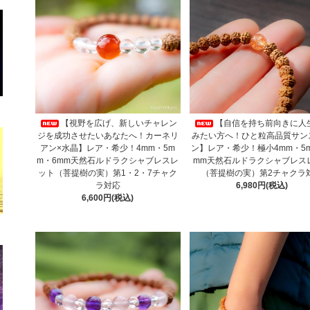
【視野を広げ、新しいチャレン
【自信を持ち前向きに人
ジを成功させたいあなたへ！カーネリ
みたい方へ！ひと粒高品質サン
アン×水晶】レア・希少！4mm・5m
ン】レア・希少！極小4mm・5
m・6mm天然石ルドラクシャブレスレ
mm天然石ルドラクシャブレス
ット（菩提樹の実）第1・2・7チャク
（菩提樹の実）第2チャクラ
ラ対応
6,980円(税込)
6,600円(税込)