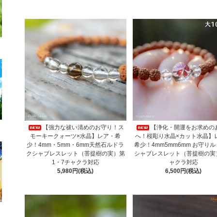
【強力な祓い清めのお守り！ス
【浄化・開運をお求めの
モーキークォーツ×水晶】レア・希
へ！桜彫り水晶×カット水晶】
少！4mm・5mm・6mm天然石ルドラ
希少！4mm5mm6mm お守り
クシャブレスレット（菩提樹の実）第
シャブレスレット（菩提樹の実
1・7チャクラ対応
ャクラ対応
5,980円(税込)
6,500円(税込)