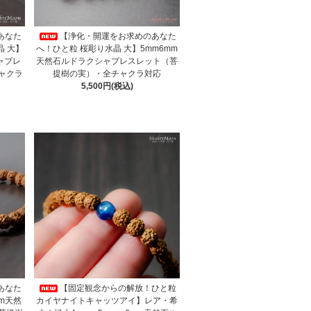
あなた
【浄化・開運をお求めのあなた
 大】
へ！ひと粒 桜彫り水晶 大】5mm6mm
ャブレ
天然石ルドラクシャブレスレット（菩
ャクラ
提樹の実）・全チャクラ対応
5,500円(税込)
あなた
【固定観念からの解放！ひと粒
m天然
カイヤナイトキャッツアイ】レア・希