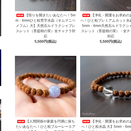
【悟りを開きたいあなたへ！5m
【浄化・開運をお求めの
m・6mmひと粒梵字水晶（オムマニペ
へ！ひと粒プレミアムカット水晶
メフム）大】天然石ルドラクシャブレ
5mm・6mm天然石ルドラクシ
スレット（菩提樹の実）全チャクラ対
スレット（菩提樹の実）・全チ
応
対応
5,500円(税込)
5,500円(税込)
【人間関係や家庭を円満に保ち
【浄化・開運をお求めの
たいあなたへ！ひと粒ブルーレースア
へ！ひと粒水晶 大】5mm・6m