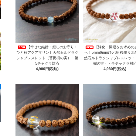
【幸せな結婚・癒しのお守り！
【浄化・開運をお求めの
ひと粒アクアマリン】天然石ルドラク
へ！5mm6mmひと粒 桜彫り水
シャブレスレット（菩提樹の実）・第
然石ルドラクシャブレスレット
5チャクラ対応
樹の実）・全チャクラ対
4,980円(税込)
4,980円(税込)