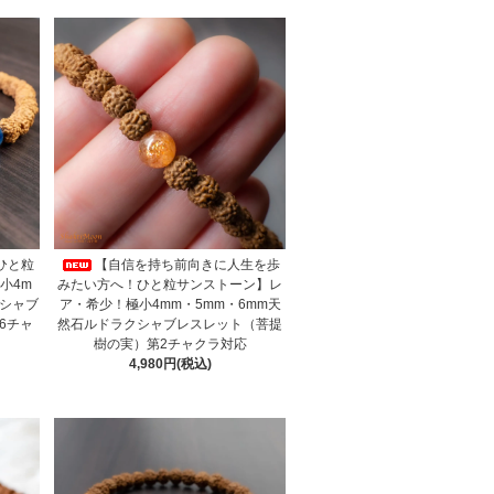
ひと粒
【自信を持ち前向きに人生を歩
小4m
みたい方へ！ひと粒サンストーン】レ
クシャブ
ア・希少！極小4mm・5mm・6mm天
6チャ
然石ルドラクシャブレスレット（菩提
樹の実）第2チャクラ対応
4,980円(税込)