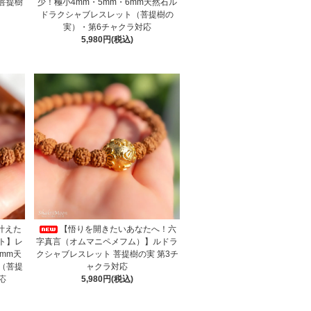
菩提樹
少！極小4mm・5mm・6mm天然石ル
ドラクシャブレスレット（菩提樹の
実）・第6チャクラ対応
5,980円(税込)
叶えた
【悟りを開きたいあなたへ！六
ト】レ
字真言（オムマニペメフム）】ルドラ
mm天
クシャブレスレット 菩提樹の実 第3チ
（菩提
ャクラ対応
応
5,980円(税込)