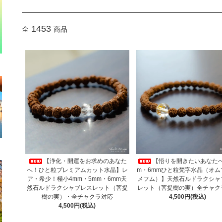
1453
全
商品
【浄化・開運をお求めのあなた
【悟りを開きたいあなたへ
へ！ひと粒プレミアムカット水晶】レ
m・6mmひと粒梵字水晶（オム
ア・希少！極小4mm・5mm・6mm天
メフム）】天然石ルドラクシャ
然石ルドラクシャブレスレット（菩提
レット（菩提樹の実）全チャク
樹の実）・全チャクラ対応
4,500円(税込)
4,500円(税込)