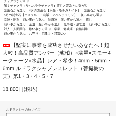
チャクラから選ぶ
第７チャクラ（サハスララチャクラ）霊性と高次との繋がり
誕生石から選ぶ
4月の誕生石【水晶・モルガナイト】
誕生石から選ぶ
5月の誕生石【エメラルド・翡翠・アベンチュリン】
願い事から選ぶ
幸運・開運
願い事から選ぶ
健康運
願い事から選ぶ
癒し
願い事から選ぶ
金運
願い事から選ぶ
仕事運・成功運
願い事から選ぶ
対人・人間関係
願い事から選ぶ
学業・勉強運・合格祈願
願い事から選ぶ
お守り・厄除け・邪気払い
【堅実に事業を成功させたいあなたへ！超
大粒！高品質アンバー（琥珀）×翡翠×スモーキ
ークォーツ×水晶】レア・希少！4mm・5mm・
6mm ルドラクシャブレスレット（菩提樹の
実）第1・3・4・5・7
18,800円(税込)
ルドラクシャの粒サイズ