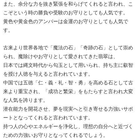
また、余分な力を抜き緊張を和らげてくれると言われ、こ
こぞという時の勝負や受験のお守りとしても人気です。
黄色や黄金色のアンバーは金運のお守りとしても人気で
す。
古来より世界各地で「魔法の石」「奇跡の石」として崇め
られ、魔除けやお守りとして愛されてきた翡翠は、
日本では縄文時代から勾玉として用いられ、持ち主に叡智
を授け人徳を与えると言われています。
中国では五徳「仁・義・礼・智・勇」を高める石として古
来より重宝され、「成功と繁栄」をもたらすと言われ大変
な人気を誇ります。
潜在能力を開花させ、夢を現実へと引き寄せる力強いサポ
ートとなってくれると言われています。
持つ人の心やエネルギーを浄化し、理想の自分へと近づく
ための力強いお守りとなってくれるでしょう。