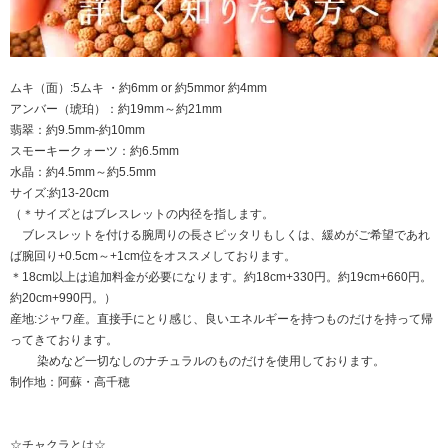
ムキ（面）:5ムキ ・約6mm or 約5mmor 約4mm
アンバー（琥珀）：約19mm～約21mm
翡翠：約9.5mm-約10mm
スモーキークォーツ：約6.5mm
水晶：約4.5mm～約5.5mm
サイズ:約13-20cm
（＊サイズとはブレスレットの内径を指します。
ブレスレットを付ける腕周りの長さピッタリもしくは、緩めがご希望であれ
ば腕回り+0.5cm～+1cm位をオススメしております。
＊18cm以上は追加料金が必要になります。約18cm+330円。約19cm+660円。
約20cm+990円。）
産地:ジャワ産。直接手にとり感じ、良いエネルギーを持つものだけを持って帰
ってきております。
染めなど一切なしのナチュラルのものだけを使用しております。
制作地：阿蘇・高千穂
☆チャクラとは☆