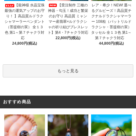
【受注制作 三種の
【龍神様 水晶宝珠
レア・希少！NEW! 選べ
神器・勾玉！成功と繁栄
最強の運気アップのお守
るグルビーズ！高品質チ
のお守り 高品質 ミャン
り！ 】高品質ルドラク
クナルドラクシャマーラ
マー産翡翠×ルドラクシ
シャマーラーペンダント
ー 108粒（パットリルド
ャの祈り結びブレスレッ
（菩提樹の実） 全１３
ラクシャ・菩提樹の実）
ト】第4・7チャクラ対応
色 第1～第７チャクラ対
タッセル 全１３色 第1～
22,800円(税込)
応
第７チャクラ対応
24,800円(税込)
44,800円(税込)
もっと見る
おすすめ商品