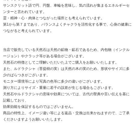
サンスクリット語で円、円盤、車輪を意味し、気の流れが集まるエネルギーセ
ンターと言われています。
霊・精神・心・肉体とつながった場所とも考えられています。
第1から第７まであり、バランスよくチャクラを活性化する事で、心身の健康に
つながると考えられています。
当店で販売している天然石は天然の鉱物・鉱石であるため、内包物（インクル
ージョン）やクラック等がある場合がございます。
天然石の特徴としてご理解いただいた上でご購入をお願いいたします。
また、ルドラクシャ（菩提樹の実）は天然の木の実のため、形状やサイズに多
少のばらつきがございます。
モニター環境等により写真の色等に多少の違いがございます。
測り方によりサイズ・重量に若干の誤差が生じる場合もございます。
天然石やルドラクシャの意味や効果については、古代の聖典や言い伝えを基に
記載しており、
効果効能を保証するものではございません。
商品の特性上、イメージ違い等による返品・交換は出来かねますので、ご了承
くださいますようお願いいたします。