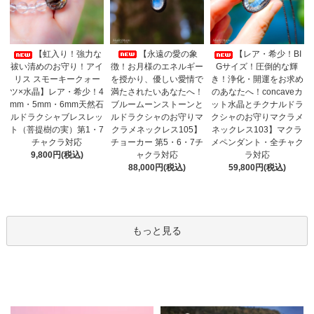
【永遠の愛の象
【虹入り！強力な
【レア・希少！BI
徴！お月様のエネルギー
祓い清めのお守り！アイ
Gサイズ！圧倒的な輝
を授かり、優しい愛情で
リス スモーキークォー
き！浄化・開運をお求め
満たされたいあなたへ！
ツ×水晶】レア・希少！4
のあなたへ！concaveカ
ブルームーンストーンと
mm・5mm・6mm天然石
ット水晶とチクナルドラ
ルドラクシャのお守りマ
ルドラクシャブレスレッ
クシャのお守りマクラメ
クラメネックレス105】
ト（菩提樹の実）第1・7
ネックレス103】マクラ
チョーカー 第5・6・7チ
チャクラ対応
メペンダント・全チャク
ャクラ対応
9,800円(税込)
ラ対応
88,000円(税込)
59,800円(税込)
もっと見る