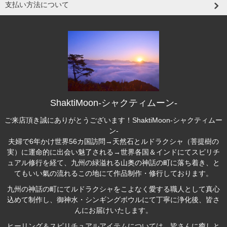
支払い方法について
ShaktiMoon-シャクティムーン-
ご来店頂き誠にありがとうございます！ShaktiMoon-シャクティムー
ン-
夫婦で6年かけ世界56カ国訪問→天然石とルドラクシャ（菩提樹の
実）に運命的に出会い魅了される→世界各国＆インドにてスピリチ
ュアル修行を経て、九州の緑溢れる山奥の神話の町に落ち着き、と
てもいい氣の流れるこの地にて作品制作・修行しております。
九州の神話の町にて
ルドラクシャ
をこよなく愛する職人として真心
込めて制作し、御神水・シンギングボウルにて丁寧に浄化後、皆さ
んにお届けいたします。
ヒーリング＆スピリチュアルアイテム
については、皆さんに癒しと