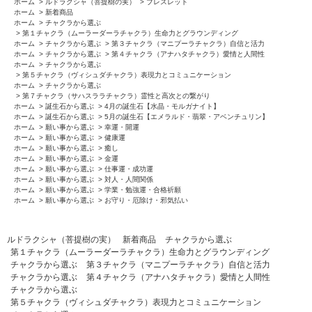
ホーム
>
ルドラクシャ（菩提樹の実）
>
ブレスレット
ホーム
>
新着商品
ホーム
>
チャクラから選ぶ
>
第１チャクラ（ムーラーダーラチャクラ）生命力とグラウンディング
ホーム
>
チャクラから選ぶ
>
第３チャクラ（マニプーラチャクラ）自信と活力
ホーム
>
チャクラから選ぶ
>
第４チャクラ（アナハタチャクラ）愛情と人間性
ホーム
>
チャクラから選ぶ
>
第５チャクラ（ヴィシュダチャクラ）表現力とコミュニケーション
ホーム
>
チャクラから選ぶ
>
第７チャクラ（サハスララチャクラ）霊性と高次との繋がり
ホーム
>
誕生石から選ぶ
>
4月の誕生石【水晶・モルガナイト】
ホーム
>
誕生石から選ぶ
>
5月の誕生石【エメラルド・翡翠・アベンチュリン】
ホーム
>
願い事から選ぶ
>
幸運・開運
ホーム
>
願い事から選ぶ
>
健康運
ホーム
>
願い事から選ぶ
>
癒し
ホーム
>
願い事から選ぶ
>
金運
ホーム
>
願い事から選ぶ
>
仕事運・成功運
ホーム
>
願い事から選ぶ
>
対人・人間関係
ホーム
>
願い事から選ぶ
>
学業・勉強運・合格祈願
ホーム
>
願い事から選ぶ
>
お守り・厄除け・邪気払い
ルドラクシャ（菩提樹の実）
新着商品
チャクラから選ぶ
第１チャクラ（ムーラーダーラチャクラ）生命力とグラウンディング
チャクラから選ぶ
第３チャクラ（マニプーラチャクラ）自信と活力
チャクラから選ぶ
第４チャクラ（アナハタチャクラ）愛情と人間性
チャクラから選ぶ
第５チャクラ（ヴィシュダチャクラ）表現力とコミュニケーション