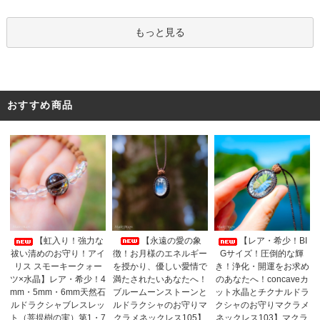
もっと見る
おすすめ商品
【永遠の愛の象
【虹入り！強力な
【レア・希少！BI
徴！お月様のエネルギー
祓い清めのお守り！アイ
Gサイズ！圧倒的な輝
を授かり、優しい愛情で
リス スモーキークォー
き！浄化・開運をお求め
満たされたいあなたへ！
ツ×水晶】レア・希少！4
のあなたへ！concaveカ
ブルームーンストーンと
mm・5mm・6mm天然石
ット水晶とチクナルドラ
ルドラクシャのお守りマ
ルドラクシャブレスレッ
クシャのお守りマクラメ
クラメネックレス105】
ト（菩提樹の実）第1・7
ネックレス103】マクラ