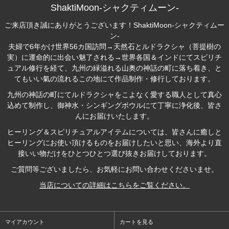
ShaktiMoon-シャクティムーン-
ご来店頂き誠にありがとうございます！ShaktiMoon-シャクティムー
ン-
夫婦で6年かけ世界56カ国訪問→天然石とルドラクシャ（菩提樹の
実）に運命的に出会い魅了される→世界各国＆インドにてスピリチ
ュアル修行を経て、九州の緑溢れる山奥の神話の町に落ち着き、と
てもいい氣の流れるこの地にて作品制作・修行しております。
九州の神話の町にて
ルドラクシャ
をこよなく愛する職人として真心
込めて制作し、御神水・シンギングボウルにて丁寧に浄化後、皆さ
んにお届けいたします。
ヒーリング＆スピリチュアルアイテム
については、皆さんに癒しと
ヒーリングにお使い頂けるものをお届けしたいと思い、海外より直
接いい物だけをひとつひとつ選び抜きお届けしております。
ご質問等ございましたら、お気軽にお問い合わせくださいませ。
当店についての詳細はこちらをご覧ください。
マイアカウント
カートを見る