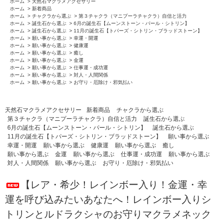
ホーム
>
天然石マクラメアクセサリー
ホーム
>
新着商品
ホーム
>
チャクラから選ぶ
>
第３チャクラ（マニプーラチャクラ）自信と活力
ホーム
>
誕生石から選ぶ
>
6月の誕生石【ムーンストーン・パール・シトリン】
ホーム
>
誕生石から選ぶ
>
11月の誕生石【トパーズ・シトリン・ブラッドストーン】
ホーム
>
願い事から選ぶ
>
幸運・開運
ホーム
>
願い事から選ぶ
>
健康運
ホーム
>
願い事から選ぶ
>
癒し
ホーム
>
願い事から選ぶ
>
金運
ホーム
>
願い事から選ぶ
>
仕事運・成功運
ホーム
>
願い事から選ぶ
>
対人・人間関係
ホーム
>
願い事から選ぶ
>
お守り・厄除け・邪気払い
天然石マクラメアクセサリー
新着商品
チャクラから選ぶ
第３チャクラ（マニプーラチャクラ）自信と活力
誕生石から選ぶ
6月の誕生石【ムーンストーン・パール・シトリン】
誕生石から選ぶ
11月の誕生石【トパーズ・シトリン・ブラッドストーン】
願い事から選ぶ
幸運・開運
願い事から選ぶ
健康運
願い事から選ぶ
癒し
願い事から選ぶ
金運
願い事から選ぶ
仕事運・成功運
願い事から選ぶ
対人・人間関係
願い事から選ぶ
お守り・厄除け・邪気払い
【レア・希少！レインボー入り！金運・幸
運を呼び込みたいあなたへ！レインボー入りシ
トリンとルドラクシャのお守りマクラメネック