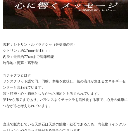
素材：シトリン・ルドラクシャ（菩提樹の実）
シトリン：約17mm×約13mm
内径：最長約77cmまで調節可能
制作地：阿蘇・高千穂
☆チャクラとは☆
サンスクリット語で円、円盤、車輪を意味し、気の流れが集まるエネルギーセ
ンターと言われています。
霊・精神・心・肉体とつながった場所とも考えられています。
第1から第７まであり、バランスよくチャクラを活性化する事で、心身の健康に
つながると考えられています。
当店で販売している天然石は天然の鉱物・鉱石であるため、内包物（インクル
ージョン）やクラック等がある場合がございます。