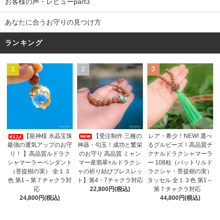
お客様の声・レビューpart3
あなたに合うお守りの見つけ方
ランキング
1
2
3
【受注制作 三種の
【龍神様 水晶宝珠
レア・希少！NEW! 選べ
神器・勾玉！成功と繁栄
最強の運気アップのお守
るグルビーズ！高品質チ
のお守り 高品質 ミャン
り！ 】高品質ルドラク
クナルドラクシャマーラ
マー産翡翠×ルドラクシ
シャマーラーペンダント
ー 108粒（パットリルド
ャの祈り結びブレスレッ
（菩提樹の実） 全１３
ラクシャ・菩提樹の実）
ト】第4・7チャクラ対応
色 第1～第７チャクラ対
タッセル 全１３色 第1～
22,800円(税込)
応
第７チャクラ対応
24,800円(税込)
44,800円(税込)