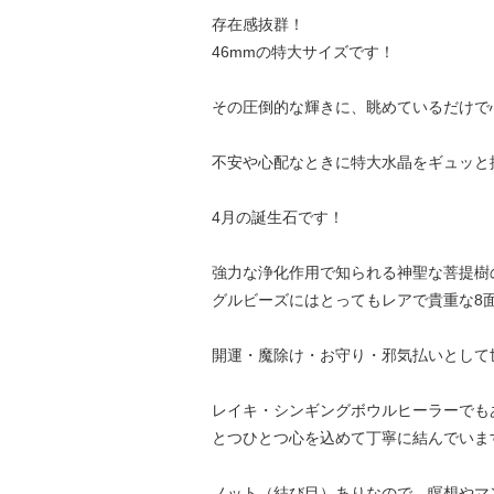
存在感抜群！
46mmの特大サイズです！
その圧倒的な輝きに、眺めているだけで
不安や心配なときに特大水晶をギュッと
4月の誕生石です！
強力な浄化作用で知られる神聖な菩提樹
グルビーズにはとってもレアで貴重な8
開運・魔除け・お守り・邪気払いとして
レイキ・シンギングボウルヒーラーでも
とつひとつ心を込めて丁寧に結んでいま
ノット（結び目）ありなので、瞑想やマ