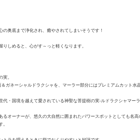
心の奥底まで浄化され、癒やされてしまいそうです！
握りしめると、心がす～っと軽くなります。
の実。
面＆ガネーシャルドラクシャを、マーラー部分にはプレミアムカット水
世代・国境を越えて愛されている神聖な菩提樹の実-ルドラクシャマー
あるオーナーが、悠久の大自然に囲まれたパワースポットとしても名高
す。
ントラを唱えるときに指でおくりやすいと好評です。