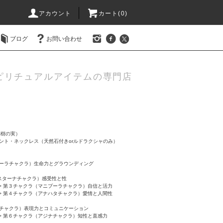
アカウント
カート(0)
ブログ
お問い合わせ
ピリチュアルアイテムの専門店
提樹の実）
ント・ネックレス（天然石付きorルドラクシャのみ）
ーラチャクラ）生命力とグラウンディング
スターナチャクラ）感受性と性
>
第３チャクラ（マニプーラチャクラ）自信と活力
>
第４チャクラ（アナハタチャクラ）愛情と人間性
チャクラ）表現力とコミュニケーション
>
第６チャクラ（アジナチャクラ）知性と直感力