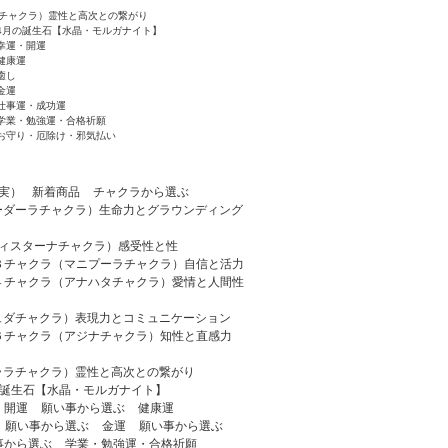
チャクラ）霊性と高次との繋がり
4月の誕生石【水晶・モルガナイト】
幸運・開運
健康運
癒し
金運
仕事運・成功運
学業・勉強運・合格祈願
お守り・厄除け・邪気払い
実）
新着商品
チャクラから選ぶ
ーダーラチャクラ）生命力とグラウンディング
ディスターナチャクラ）感受性と性
３チャクラ（マニプーラチャクラ）自信と活力
４チャクラ（アナハタチャクラ）愛情と人間性
ュダチャクラ）表現力とコミュニケーション
６チャクラ（アジナチャクラ）知性と直感力
ララチャクラ）霊性と高次との繋がり
の誕生石【水晶・モルガナイト】
・開運
願い事から選ぶ
健康運
願い事から選ぶ
金運
願い事から選ぶ
事から選ぶ
学業・勉強運・合格祈願