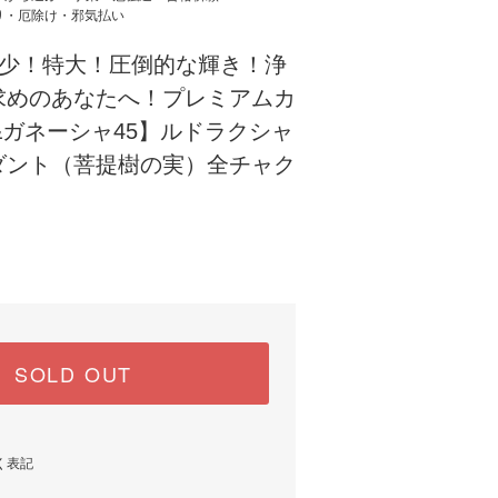
り・厄除け・邪気払い
少！特大！圧倒的な輝き！浄
求めのあなたへ！プレミアムカ
&ガネーシャ45】ルドラクシャ
ダント（菩提樹の実）全チャク
SOLD OUT
く表記