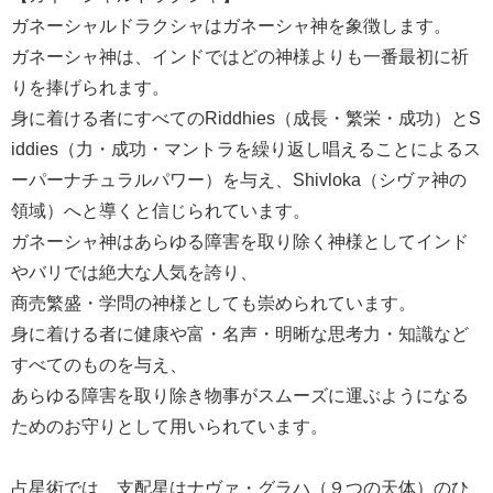
ガネーシャルドラクシャはガネーシャ神を象徴します。
ガネーシャ神は、インドではどの神様よりも一番最初に祈
りを捧げられます。
身に着ける者にすべてのRiddhies（成長・繁栄・成功）とS
iddies（力・成功・マントラを繰り返し唱えることによるス
ーパーナチュラルパワー）を与え、Shivloka（シヴァ神の
領域）へと導くと信じられています。
ガネーシャ神はあらゆる障害を取り除く神様としてインド
やバリでは絶大な人気を誇り、
商売繁盛・学問の神様としても崇められています。
身に着ける者に健康や富・名声・明晰な思考力・知識など
すべてのものを与え、
あらゆる障害を取り除き物事がスムーズに運ぶようになる
ためのお守りとして用いられています。
占星術では、支配星はナヴァ・グラハ（９つの天体）のひ