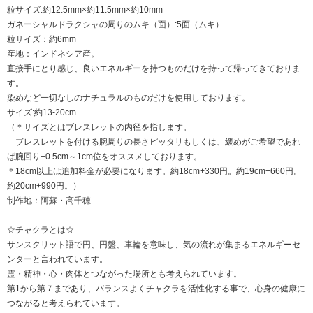
粒サイズ:約12.5mm×約11.5mm×約10mm
ガネーシャルドラクシャの周りのムキ（面）:5面（ムキ）
粒サイズ：約6mm
産地：インドネシア産。
直接手にとり感じ、良いエネルギーを持つものだけを持って帰ってきておりま
す。
染めなど一切なしのナチュラルのものだけを使用しております。
サイズ:約13-20cm
（＊サイズとはブレスレットの内径を指します。
ブレスレットを付ける腕周りの長さピッタリもしくは、緩めがご希望であれ
ば腕回り+0.5cm～1cm位をオススメしております。
＊18cm以上は追加料金が必要になります。約18cm+330円。約19cm+660円。
約20cm+990円。）
制作地：阿蘇・高千穂
☆チャクラとは☆
サンスクリット語で円、円盤、車輪を意味し、気の流れが集まるエネルギーセ
ンターと言われています。
霊・精神・心・肉体とつながった場所とも考えられています。
第1から第７まであり、バランスよくチャクラを活性化する事で、心身の健康に
つながると考えられています。