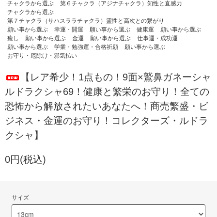
チャクラから選ぶ
第６チャクラ（アジナチャクラ）知性と直感力
チャクラから選ぶ
第７チャクラ（サハスララチャクラ）霊性と高次との繋がり
願い事から選ぶ
幸運・開運
願い事から選ぶ
健康運
願い事から選ぶ
癒し
願い事から選ぶ
金運
願い事から選ぶ
仕事運・成功運
願い事から選ぶ
学業・勉強運・合格祈願
願い事から選ぶ
お守り・厄除け・邪気払い
【レア希少！1点もの！9面×鷲鼻ガネーシャ
ルドラクシャ69！健康と繁栄のお守り！全ての
恐怖から解放されたいあなたへ！商売繁盛・ビ
ジネス・金運のお守り！コレクターズ・ルドラ
クシャ】
0円(税込)
サイズ