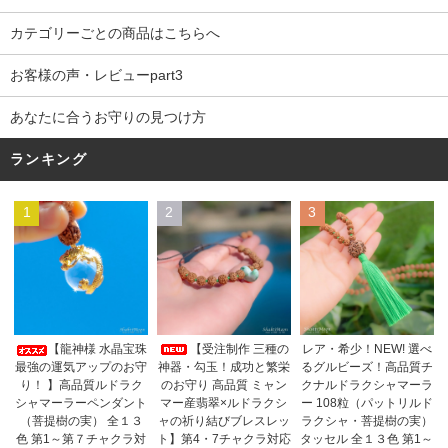
カテゴリーごとの商品はこちらへ
お客様の声・レビューpart3
あなたに合うお守りの見つけ方
ランキング
1
2
3
【受注制作 三種の
【龍神様 水晶宝珠
レア・希少！NEW! 選べ
神器・勾玉！成功と繁栄
最強の運気アップのお守
るグルビーズ！高品質チ
のお守り 高品質 ミャン
り！ 】高品質ルドラク
クナルドラクシャマーラ
マー産翡翠×ルドラクシ
シャマーラーペンダント
ー 108粒（パットリルド
ャの祈り結びブレスレッ
（菩提樹の実） 全１３
ラクシャ・菩提樹の実）
ト】第4・7チャクラ対応
色 第1～第７チャクラ対
タッセル 全１３色 第1～