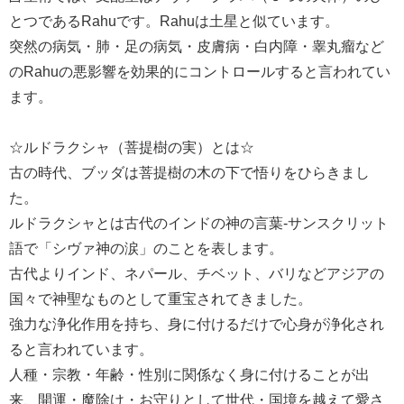
とつであるRahuです。Rahuは土星と似ています。
突然の病気・肺・足の病気・皮膚病・白内障・睾丸瘤など
のRahuの悪影響を効果的にコントロールすると言われてい
ます。
☆ルドラクシャ（菩提樹の実）とは☆
古の時代、ブッダは菩提樹の木の下で悟りをひらきまし
た。
ルドラクシャとは古代のインドの神の言葉-サンスクリット
語で「シヴァ神の涙」のことを表します。
古代よりインド、ネパール、チベット、バリなどアジアの
国々で神聖なものとして重宝されてきました。
強力な浄化作用を持ち、身に付けるだけで心身が浄化され
ると言われています。
人種・宗教・年齢・性別に関係なく身に付けることが出
来、開運・魔除け・お守りとして世代・国境を越えて愛さ