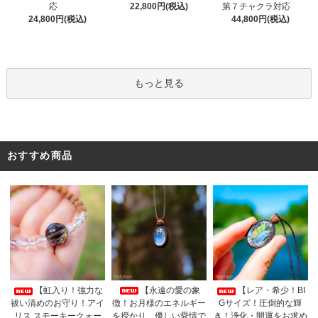
22,800円(税込)
応
第７チャクラ対応
24,800円(税込)
44,800円(税込)
もっと見る
おすすめ商品
【永遠の愛の象
【虹入り！強力な
【レア・希少！BI
徴！お月様のエネルギー
祓い清めのお守り！アイ
Gサイズ！圧倒的な輝
を授かり、優しい愛情で
リス スモーキークォー
き！浄化・開運をお求め