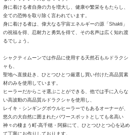
身に着ける者自身の力を増大し、健康や繁栄をもたらし、
全ての恐怖を取り除く言われています。
身に着ける者は、偉大なる宇宙エネルギーの源「Shakti」
の祝福を得、忍耐力と勇気を得て、その名声は広く知れ渡
るでしょう。
シャクティムーンでは作品に使用する天然石もルドラクシ
ャも、
聖地へ直接赴き、ひとつひとつ厳選し買い付けた高品質素
材のみを使用しています。
ヒーラーだからこそ選ぶことができる、他では手に入らな
い高波動の高品質ルドラクシャを使用し、
レイキ・シンギングボウルヒーラーでもあるオーナーが、
悠久の大自然に囲まれたパワースポットとしても名高い
神々の棲まう町-高千穂・阿蘇にて、ひとつひとつ心を込め
て丁寧にお作りしております。