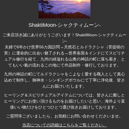
ShaktiMoon-シャクティムーン-
ご来店頂き誠にありがとうございます！ShaktiMoon-シャクティムー
ン-
夫婦で6年かけ世界56カ国訪問→天然石とルドラクシャ（菩提樹の
実）に運命的に出会い魅了される→世界各国＆インドにてスピリチ
ュアル修行を経て、九州の緑溢れる山奥の神話の町に落ち着き、と
てもいい氣の流れるこの地にて作品制作・修行しております。
九州の神話の町にて
ルドラクシャ
をこよなく愛する職人として真心
込めて制作し、御神水・シンギングボウルにて丁寧に浄化後、皆さ
んにお届けいたします。
ヒーリング＆スピリチュアルアイテム
については、皆さんに癒しと
ヒーリングにお使い頂けるものをお届けしたいと思い、海外より直
接いい物だけをひとつひとつ選び抜きお届けしております。
ご質問等ございましたら、お気軽にお問い合わせくださいませ。
当店についての詳細はこちらをご覧ください。